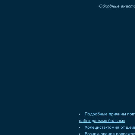
«Обходные анасто
Подробные причины повт
наблюдаемых больных
Холецистэктомия от шей
Возникновения поврежде