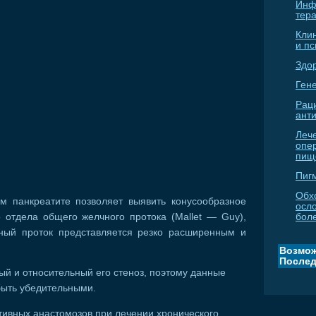
Инф
тер
Кли
и п
Здо
Гене
Рац
ант
Леч
опе
пищ
Пиг
Обх
м панкреатите позволяет выявить конусообразное
осл
 отдела общего желчного протока (Mallet — Guy),
бол
ный проток представляется резко расширенным и
Возмож
Послед
й и относительный его стеноз, поэтому данные
быть убедительными.
тивных анастомозов при лечении хронического