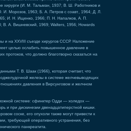
 хирурги (И. М. Тальман, 1937; В. Ш. Работников и
. И. Морозов, 1963; Б. А. Петров с соавт., 1964; Д. Л.
65; И. Н. Ищенко, 1966; П. Н. Напалков, А. П.
; В. А. Вишневский, 1969; Walters, 1956; Howards
ы и на XXVIII съезде хирургов СССР. Наложение
меет целью ослабить повышенное давление в
их протоков, что должно благотворно сказаться на
анными Т. В. Шаак (1966), которая считает, что
 поджелудочной железы в системе желчевыводящих
оотношениях давления в Вирсунговом и желчном
сложной системе: сфинктер Одди — холедох —
рь и при дискинезии двенадцатиперстной кишки.
ровом соске, его опухоли также могут привести к
зии, требующей оперативного устранения, без
онического панкреатита.