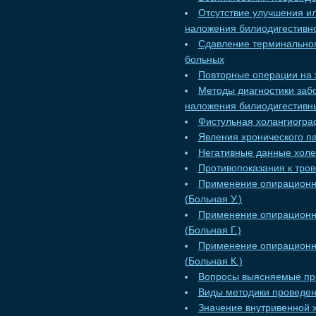
Отсутствие улучшения и
наложения билиодигестивн
Сдавление терминальног
больных
Повторные операции на 
Методы диагностики заб
наложения билиодигестивн
Фистульная холангиогр
Явления хронического п
Негативные данные хол
Противопоказания к тро
Применение опирационн
(Больная У.)
Применение опирационн
(Больная Г.)
Применение опирационн
(Больная К.)
Вопросы выясняемые пр
Виды методики проведе
Значение внутривенной 