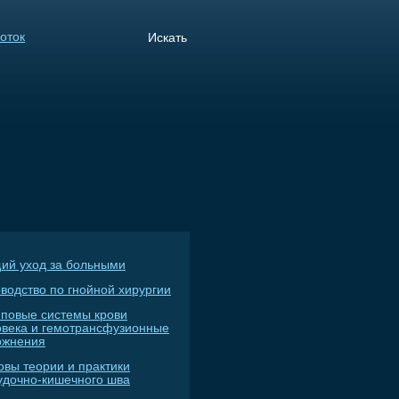
ий уход за больными
водство по гнойной хирургии
пповые системы крови
овека и гемотрансфузионные
ожнения
овы теории и практики
удочно-кишечного шва