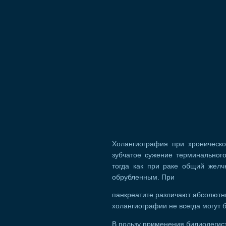
Холангиография при хроническо
зубчатое сужение терминального
тогда как при раке общий желч
обрубленным. При
панкреатите различают абсолютны
холангиографии не всегда могут 
В пользу применения билиодегис