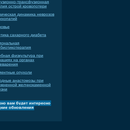
узионно-трансфузионная
апия острой кровопотери
ническая динамика неврозов
сихопатий
ровье
тика сахарного диабета
иональная
ибиотикотерапия
ебная физкультура при
рациях на органах
еварения
ментные опухоли
одные анастомозы при
ожненной желчнокаменной
езни
но вам будет интересно
ние обновления