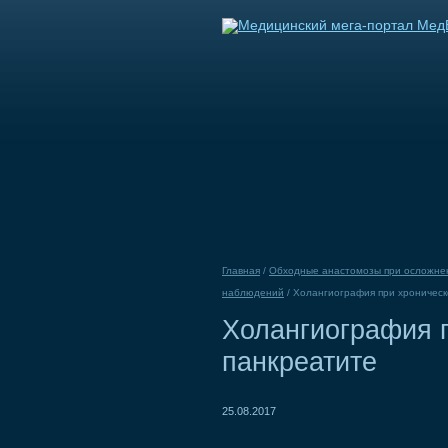
Главная
/
Обходные анастомозы при осложне
наблюдений
/
Холангиография при хроническ
Холангиография 
панкреатите
25.08.2017