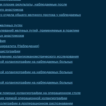
ли плохие результаты, наблюдаемые после
ого анастомоза
о отдела общего желчного протока у наблюдаемых
желчных путях
олеваний желчных путей, применяемые в практике
ых анастомозов
афия
анкреатита (Наблюдения)
ецистографии
ведению холангиоманомстрического исследования
ой холангиографии на наблюдаемых больных
ой холангиографии на наблюдаемых больных
ой холангиографии на наблюдаемых больных
и помощи холангиографии на операционном столе
ния прямой операционной холангиографии
холеграфии в дооперацнонном распознавании