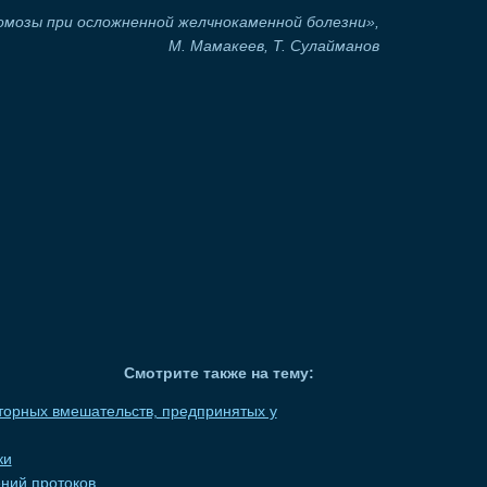
мозы при осложненной желчнокаменной болезни»,
М. Мамакеев, Т. Сулайманов
Смотрите также на тему:
орных вмешательств, предпринятых у
ки
ний протоков