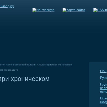
нной желчнокаменной болезни
/
Характеристика клинических
ом панкреатите
Общ
при хроническом
Руко
Гру
чел
осл
Осн
жел