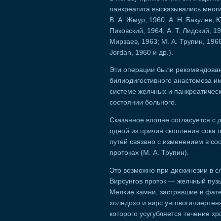
панкреатита высказывались многие
В. А. Жмур, 1960; А. Н. Бакулев, Ю
Пиковский, 1964; А. Т. Лидский, 19
Мирзаев, 1963; М. А. Трупин, 1968
Jordan, 1960 и др.).
Эти операции были рекомендован
билиодигестивного анастомоза и
системе желчных и панкреатическ
состоянии больного.
Сказанное вполне согласуется с д
одной из причин скопления сока
путей связано с изменением в с
протоках (М. А. Трупин).
Это возможно при дискинезии в 
Вирсунгов проток — желчный пузы
Мелкие камни, застрявшие в фате
холедохо и вирс унговогипиертен
которого усугубляется течение хр