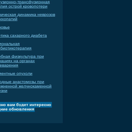
узионно-трансфузионная
апия острой кровопотери
ническая динамика неврозов
сихопатий
ровье
тика сахарного диабета
иональная
ибиотикотерапия
ебная физкультура при
рациях на органах
еварения
ментные опухоли
одные анастомозы при
ожненной желчнокаменной
езни
но вам будет интересно
ние обновления