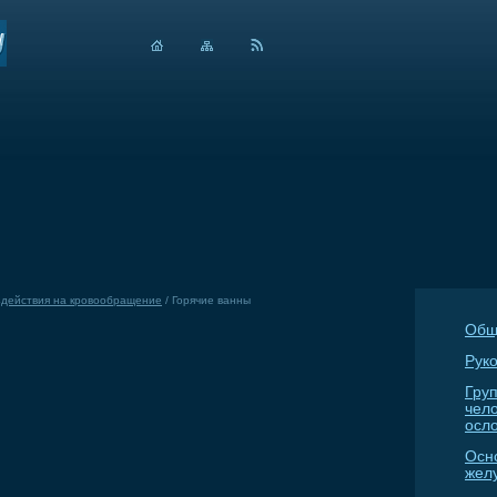
действия на кровообращение
/
Горячие ванны
Общ
Руко
Гру
чел
осл
Осн
жел