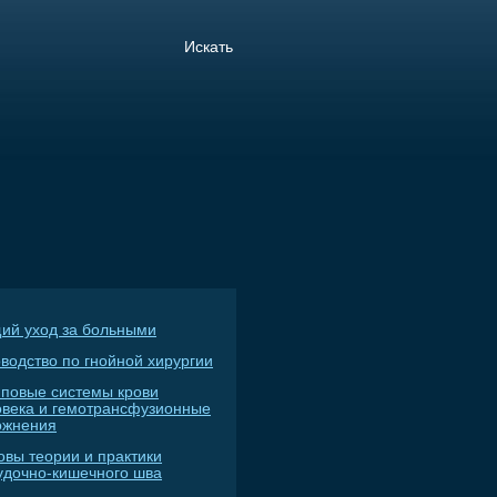
ий уход за больными
водство по гнойной хирургии
пповые системы крови
овека и гемотрансфузионные
ожнения
овы теории и практики
удочно-кишечного шва