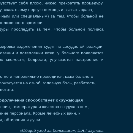
увствует себя плохо, нужно прекратить процедуру,
у, оказать ему первую помощь и вызвать врача;
очным или специальным) за тем, чтобы больной не
 положенного времени;
дуры проследить за тем, чтобы больной полчаса
зировке водолечения судят по сосудистой реакции.
овении и потеплении кожи, у больного появляется
о свежести, бодрости, улучшается настроение и
стно и неправильно проводится, кожа больного
пожалуется на озноб, головную боль, разбитость,
петита.
одолечения способствует окружающая
ия, температура и качество воздуха в нем,
ение персонала. Кроме лечебных ванн, к
я, обтирания и души.
«Общий уход за больными», Е.Я.Гагунова