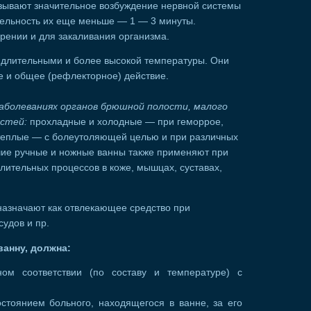
зывают значительное возбуждение нервной системы
тельность их еще меньше — 1 — 3 минуты.
рении и для закаливания организма.
 длительными и более высокой температуры. Они
е и общее (рефлекторное) действие.
аболеваниях органов брюшной полости, малого
астей:
прохладные и холодные — при геморрое,
 теплые — с болеутоляющей целью и при различных
чие ручные и ножные ванны также применяют при
лительных процессов в коже, мышцах, суставах,
назначают как отвлекающее средство при
судов и пр.
ванну, должна:
ном соответствии (по составу и температуре) с
стоянием больного, находящегося в ванне, за его