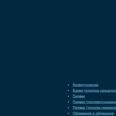
Кровопускание
Банки (порядок процеду
Пиявки
Пиявки (противопоказан
Пиявки (техника примен
Обливание и обтирание