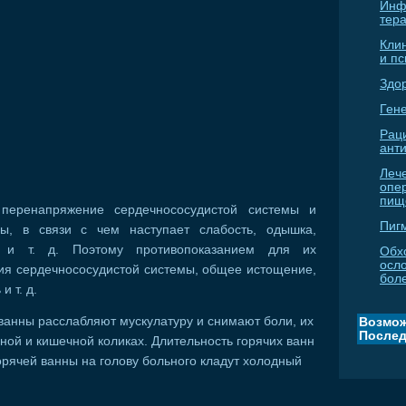
Инф
тер
Кли
и п
Здо
Гене
Рац
ант
Леч
опе
пищ
 перенапряжение сердечнососудистой системы и
Пиг
ы, в связи с чем наступает слабость, одышка,
е и т. д. Поэтому противопоказанием для их
Обх
осл
ия сердечнососудистой системы, общее истощение,
бол
и т. д.
 ванны расслабляют мускулатуру и снимают боли, их
Возмож
Послед
ной и кишечной коликах. Длительность горячих ванн
орячей ванны на голову больного кладут холодный