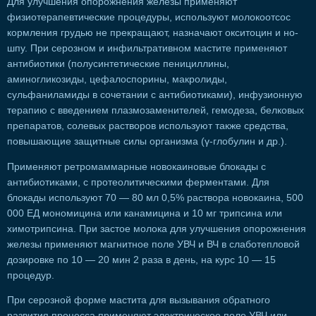
Для улучшения опорожнения железы применяют
физиотерапевтические процедуры, используют молокоотсос
кормления грудью не прекращают, назначают окситоцин и но-
шпу. При серозном и инфильтративном мастите применяют
антибиотики (полусинтетические пенициллины,
аминогликозиды, цефалоспорины, макролиды,
сульфаниламиды в сочетании с антибиотиками), инфузионную
терапию с введением плазмозаменителей, гемодеза, белковых
препаратов, солевых растворов используют также средства,
повышающие защитные силы организма (γ-глобулин и др.).
Применяют ретромаммарные новокаиновые блокады с
антибиотиками, с протеолитическими ферментами. Для
блокады используют 70 — 80 мл 0,5% раствора новокаина, 500
000 ЕД мономицина или канамицина и 10 мг трипсина или
химотрипсина. При застое молока для улучшения опорожнения
железы применяют магнитное поле УВЧ и ВЧ в слаботепловой
дозировке по 10 — 20 мин 2 раза в день, на курс 10 — 15
процедур.
При серозной форме мастита для вызывания обратного
развития процесса применяют электрическое поле УВЧ или