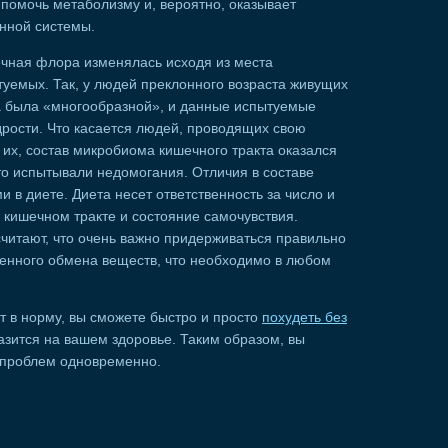
 помочь метаболизму и, вероятно, оказывает
нной системы.
ечная флора изменялась исходя из места
уемых. Так, у людей преклонного возраста живущих
 была «многообразной», и данные испытуемые
рости. Что касается людей, проводящих свою
 их, состав микробиома кишечного тракта оказался
то испытывали недомогания. Отличия в составе
 в диете. Диета несет ответственность за число и
 кишечном тракте и состояние самочувствия.
читают, что очень важно придерживаться правильно
енного обмена веществ, что необходимо в любом
т в норму, вы сможете быстро и просто
похудеть без
разится на вашем здоровье. Таким образом, вы
х проблем одновременно.