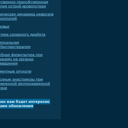
узионно-трансфузионная
апия острой кровопотери
ническая динамика неврозов
сихопатий
ровье
тика сахарного диабета
иональная
ибиотикотерапия
ебная физкультура при
рациях на органах
еварения
ментные опухоли
одные анастомозы при
ожненной желчнокаменной
езни
но вам будет интересно
ние обновления