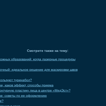
Смотрите также на тему:
ожных образований: когда лазерные процедуры
вочный: идеальное решение для маскировки швов
пользуют туринабол?
кое, каков эффект, способы приема
онтурную пластику лица в центре «МедЭст»?
еке: советы по ее оформлению
це?