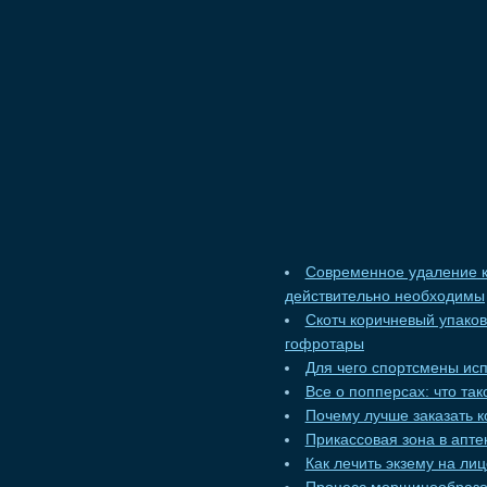
Современное удаление к
действительно необходимы
Скотч коричневый упако
гофротары
Для чего спортсмены ис
Все о попперсах: что та
Почему лучше заказать к
Прикассовая зона в апт
Как лечить экзему на ли