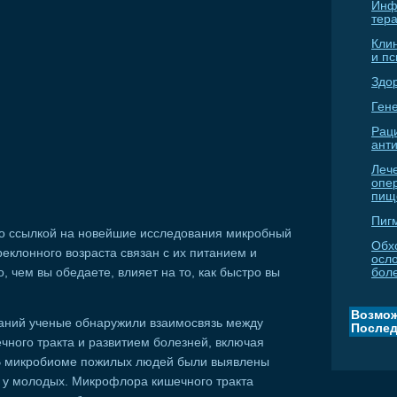
Инф
тер
Кли
и п
Здо
Гене
Рац
ант
Леч
опе
пищ
Пиг
о ссылкой на новейшие исследования микробный
Обх
реклонного возраста связан с их питанием и
осл
, чем вы обедаете, влияет на то, как быстро вы
бол
Возмож
аний ученые обнаружили взаимосвязь между
Послед
ного тракта и развитием болезней, включая
 В микробиoме пожилых людей были выявлены
 у молодых. Микрофлора кишечного тракта