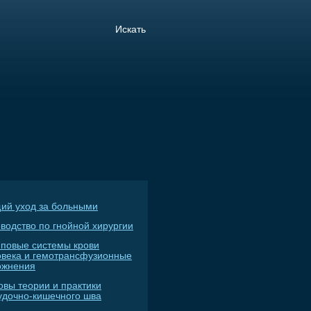
ий уход за больными
водство по гнойной хирургии
пповые системы крови
овека и гемотрансфузионные
ожнения
овы теории и практики
удочно-кишечного шва