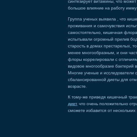
синтезирует витамины, что может
большое влияние на работу имму
Группа ученых выявила , что киш
проживания и самочувствия испыт
самостоятельно, кишечная флора
испытывали огромный прилив бод
старость в домах престарелых, то
менее многообразным, и они час
флоры коррелировали с отличиями
видовое многообразие бактерий в
Многие ученые и исследователи с
сбалансированной диеты для отм
возрасте.
К тому-же приведя кишечный трак
диет
, что очень положительно от
сможете избавится от нескольки