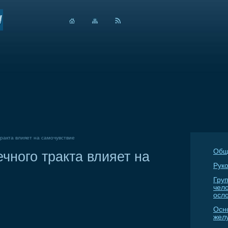
ракта влияет на самочувствие
Общ
ного тракта влияет на
Руко
Гру
чел
осл
Осн
жел