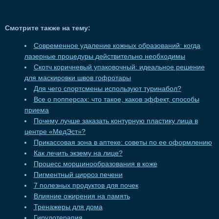
Смотрите также на тему:
Современное удаление кожных образований: когда
лазерные процедуры действительно необходимы
Скотч коричневый упаковочный: идеальное решение
для маскировки швов гофротары
Для чего спортсмены используют туринабол?
Все о попперсах: что такое, каков эффект, способы
приема
Почему лучше заказать контурную пластику лица в
центре «МедЭст»?
Прикассовая зона в аптеке: советы по ее оформлению
Как лечить экзему на лице?
Процесс морщинообразования в коже
Пигментный цирроз печени
7 полезных продуктов для почек
Влияние ожирения на память
Тренажеры для дома
Гирудотерапия