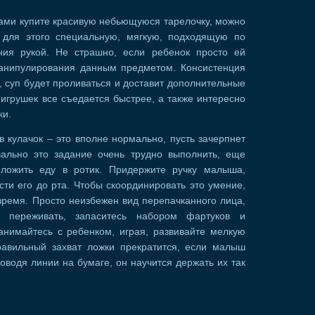
рами купите красивую небьющуюся тарелочку, можно
 для этого специальную, мягкую, подходящую по
ия рукой. Не страшно, если ребенок просто ей
 манипулирования данным предметом. Консистенция
 суп будет проливаться и доставит дополнительные
игрушек все съедается быстрее, а также интересно
ки.
 кулачок – это вполне нормально, пусть зачерпнет
ально это задание очень трудно выполнить, еще
оложить еду в ротик. Придержите ручку малыша,
ти его до рта. Чтобы скоординировать это умение,
время. Просто неизбежен вид перепачканного лица,
 переживать, запаситесь набором фартуков и
анимайтесь с ребенком, играя, развивайте мелкую
равильный захват ложки прекратится, если малыш
водя линии на бумаге, он научится держать их так