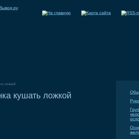
ать ложкой
Общ
нка кушать ложкой
Руко
Гру
чел
осл
Осн
жел