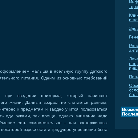
Инф
тер
Кли
и п
Здо
Гене
Рац
ант
Леч
опе
пищ
оформлением малыша в ясельную группу детского
Пиг
ятельного питания. Одним из основных требований
Обх
осл
бол
у при введении прикорма, который начинают
 его жизни. Данный возраст не считается ранним,
нтерес к предметам и заодно учится пользоваться
Возмож
Послед
уть еду руками, так проще, однако внимание надо
 Умение есть самостоятельно – для восторженных
некоторой взрослости и грядущее упрощение быта