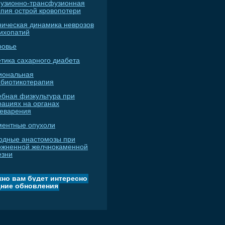
узионно-трансфузионная
апия острой кровопотери
ническая динамика неврозов
сихопатий
ровье
тика сахарного диабета
иональная
ибиотикотерапия
ебная физкультура при
рациях на органах
еварения
ментные опухоли
одные анастомозы при
ожненной желчнокаменной
езни
но вам будет интересно
ние обновления