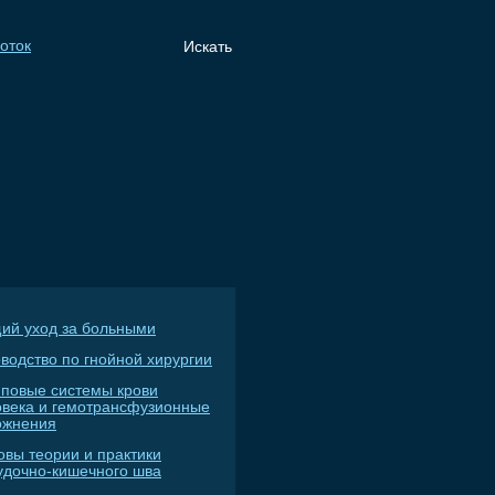
ий уход за больными
водство по гнойной хирургии
пповые системы крови
овека и гемотрансфузионные
ожнения
овы теории и практики
удочно-кишечного шва