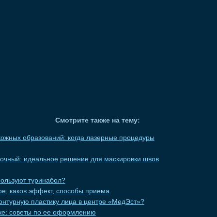
Смотрите также на тему:
ожных образований: когда лазерные процедуры
вочный: идеальное решение для маскировки швов
пользуют туринабол?
кое, каков эффект, способы приема
онтурную пластику лица в центре «МедЭст»?
еке: советы по ее оформлению