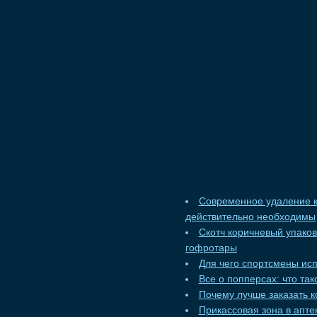
Современное удаление к
действительно необходимы
Скотч коричневый упако
гофротары
Для чего спортсмены ис
Все о попперсах: что та
Почему лучше заказать к
Прикассовая зона в апт