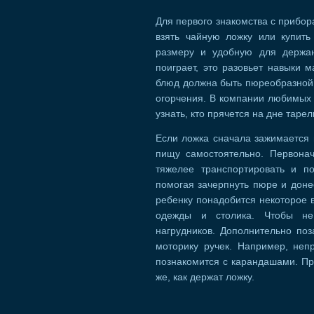
Для первого знакомства с прибо
взять чайную ложку или купить
размеру и удобную для держан
поиграет, это разовьет навыки
блюд должна быть пюреобразной,
огорчения. В компании любимых 
узнать, кто прячется на дне тарел
Если ложка сначала зажимается в
пищу самостоятельно. Первонач
тяжелее транспортировать и п
помогая зачерпнуть пюре и донес
ребенку понадобится некоторое 
одежды и столика. Чтобы не
нагрудников. Дополнительно поз
моторику ручек. Например, неп
познакомится с карандашами. Про
же, как держат ложку.