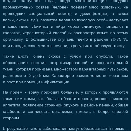
стадия наступает тогда, когда млекопитающие поедают
промежуточных хозяев (человек поедает мясо животных, не
прошедших специальный осмотр и дезинфекцию, а также
волки, лисы и т.д.). развитие червя во взрослую особь наступает
в кишечнике. Личинки и яйца через слизистую попадают в
кровоток, через который способны распространяться по всему
организму. В большинстве случаев, где-то в районе 70-75 %,
они находят свое место в печени, в результате образуют цисту.
Такие цисты очень схожи с узлом при опухоли. Такое
образование состоит некротизированной и воспалительной
ткани, которая пронизана множеством паразитарных пузырьков,
размером от 3 до 5 мм. Характерно размножение почкованием
и рост при помощи инфильтрации.
На прием к врачу приходят больные, у которых проявляются
такие симптомы, как: боль в области печени, резкое снижение
аппетита, появление странной опухоли в районе печени, общая
слабость и сонливость организма, тяжесть в бедре справой
стороны.
В результате такого заболевания могут образоваться и новые –