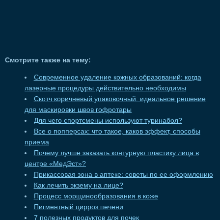
Смотрите также на тему:
Современное удаление кожных образований: когда
лазерные процедуры действительно необходимы
Скотч коричневый упаковочный: идеальное решение
для маскировки швов гофротары
Для чего спортсмены используют туринабол?
Все о попперсах: что такое, каков эффект, способы
приема
Почему лучше заказать контурную пластику лица в
центре «МедЭст»?
Прикассовая зона в аптеке: советы по ее оформлению
Как лечить экзему на лице?
Процесс морщинообразования в коже
Пигментный цирроз печени
7 полезных продуктов для почек