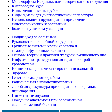
Метаморфозы Надежды, или история одного похудения
Кислородное чудо
Виды медицинских трубок
Виды бумаги для диагностической аппаратуры
Использование гирудотерапии при лечении
гинекологических заболеваний
Боли внизу живота у женщин
Общий уход за больными
Руководство по гнойной хирургии
Групповые системы крови человека и
гемотрансфузионные осложнения
Основы теории и практики желудочно-кишечного шва
Инфузионно-трансфузионная терапия острой
кровопотери
Клиническая динамика неврозов и психопатий
Здоровье
Генетика сахарного диабета
Рациональная антибиотикотерапия
Лечебная физкультура при операциях на органах
пищеварения
Пигментные опухоли
Обходные анастомозы при осложненной
желчнокаменной болезни