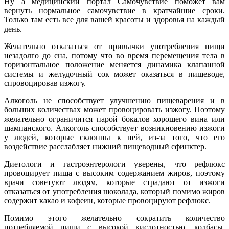
Ну а медицинский портал Самочувствие поможет вам
вернуть нормальное самочувствие в кратчайшие сроки.
Только там есть все для вашей красоты и здоровья на каждый
день.
Желательно отказаться от привычки употребления пищи
незадолго до сна, потому что во время перемещения тела в
горизонтальное положение меняется динамика клапанной
системы и желудочный сок может оказаться в пищеводе,
спровоцировав изжогу.
Алкоголь не способствует улучшению пищеварения и в
больших количествах может провоцировать изжогу. Поэтому
желательно ограничится парой бокалов хорошего вина или
шампанского. Алкоголь способствует возникновению изжоги
у людей, которые склонны к ней, из-за того, что его
воздействие расслабляет нижний пищеводный сфинктер.
Диетологи и гастроэнтерологи уверены, что рефлюкс
провоцирует пища с высоким содержанием жиров, поэтому
врачи советуют людям, которые страдают от изжоги
отказаться от употребления шоколада, который помимо жиров
содержит какао и кофеин, которые провоцируют рефлюкс.
Помимо этого желательно сократить количество
потребляемой пищи с высокой кислотностью, колбасы,