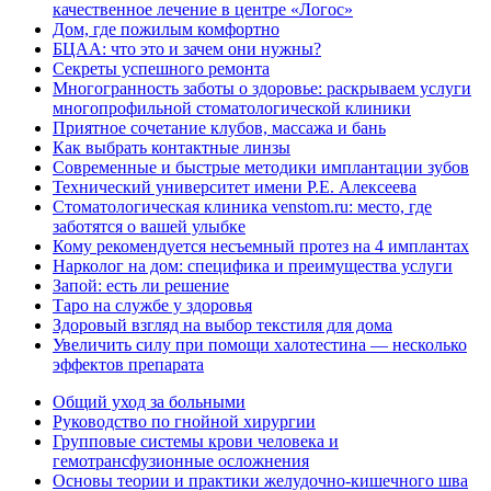
качественное лечение в центре «Логос»
Дом, где пожилым комфортно
БЦАА: что это и зачем они нужны?
Секреты успешного ремонта
Многогранность заботы о здоровье: раскрываем услуги
многопрофильной стоматологической клиники
Приятное сочетание клубов, массажа и бань
Как выбрать контактные линзы
Современные и быстрые методики имплантации зубов
Технический университет имени Р.Е. Алексеева
Стоматологическая клиника venstom.ru: место, где
заботятся о вашей улыбке
Кому рекомендуется несъемный протез на 4 имплантах
Нарколог на дом: специфика и преимущества услуги
Запой: есть ли решение
Таро на службе у здоровья
Здоровый взгляд на выбор текстиля для дома
Увеличить силу при помощи халотестина — несколько
эффектов препарата
Общий уход за больными
Руководство по гнойной хирургии
Групповые системы крови человека и
гемотрансфузионные осложнения
Основы теории и практики желудочно-кишечного шва