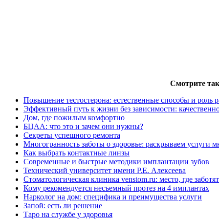
Смотрите так
Повышение тестостерона: естественные способы и роль 
Эффективный путь к жизни без зависимости: качественно
Дом, где пожилым комфортно
БЦАА: что это и зачем они нужны?
Секреты успешного ремонта
Многогранность заботы о здоровье: раскрываем услуги 
Как выбрать контактные линзы
Современные и быстрые методики имплантации зубов
Технический университет имени Р.Е. Алексеева
Стоматологическая клиника venstom.ru: место, где заботя
Кому рекомендуется несъемный протез на 4 имплантах
Нарколог на дом: специфика и преимущества услуги
Запой: есть ли решение
Таро на службе у здоровья