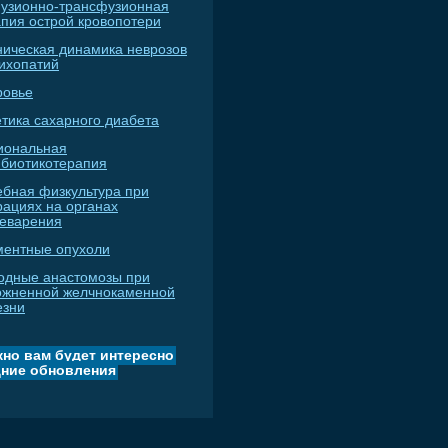
узионно-трансфузионная
апия острой кровопотери
ническая динамика неврозов
сихопатий
ровье
тика сахарного диабета
иональная
ибиотикотерапия
ебная физкультура при
рациях на органах
еварения
ментные опухоли
одные анастомозы при
ожненной желчнокаменной
езни
но вам будет интересно
ние обновления