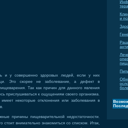
Инф
тер
Кли
и п
Здо
Гене
Рац
ант
Леч
опе
пищ
Пиг
ть и у совершенно здоровых людей, если у них
Обх
щи. Это скорее не заболевание, а дефект в
осл
пищеварения. Так как причин для данного явления
бол
есь прислушиваться к ощущениям своего организма.
о имеет некоторые отклонения или заболевания в
Возмож
Послед
в.
жные причины пищеварительной недостаточности.
что стоит внимательно знакомиться со списком. Итак,