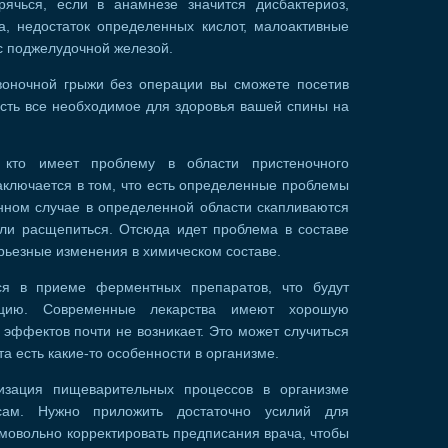
ячься, если в анамнезе значится дисбактериоз,
а, недостаток определенных кислот, малоактивные
с поджелудочной железой.
воночной грыжи без операции вы сможете посетив
есть все необходимое для здоровья вашей спины на
кто имеет проблему в области пристеночного
аключается в том, что есть определенные проблемы
нном случае в определенной области скапливаются
гли расщепиться. Отсюда идет проблема в составе
рьезные изменения в химическом составе.
я в приеме ферментных препаратов, что будут
уацию. Современные лекарства имеют хорошую
 эффектов почти не возникает. Это может случиться
та есть какие-то особенности в организме.
изация пищеварительных процессов в организме
сам. Нужно приложить достаточно усилий для
мовольно корректировать предписания врача, чтобы