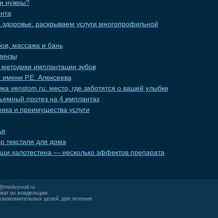
ни нужны?
нта
о здоровье: раскрываем услуги многопрофильной
ов, массажа и бань
линзы
методики имплантации зубов
 имени Р.Е. Алексеева
ка venstom.ru: место, где заботятся о вашей улыбке
ъемный протез на 4 имплантах
фика и преимущества услуги
ья
р текстиля для дома
ощи халотестина — несколько эффектов препарата
r@medvyvod.ru
жат их владельцам.
ознакомительных целей, для лечения