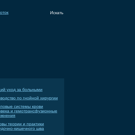
ий уход за больными
водство по гнойной хирургии
пповые системы крови
овека и гемотрансфузионные
ожнения
овы теории и практики
удочно-кишечного шва