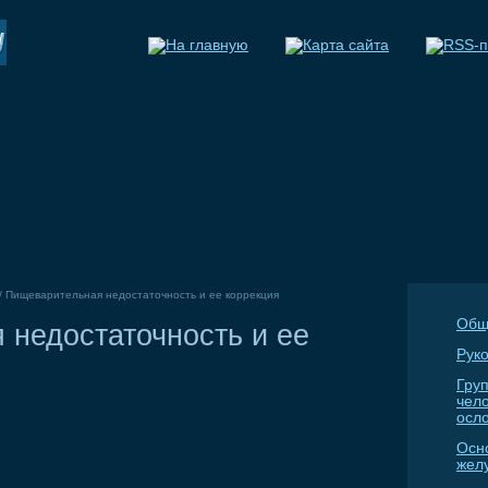
/
Пищеварительная недостаточность и ее коррекция
Общ
 недостаточность и ее
Руко
Гру
чел
осл
Осн
жел