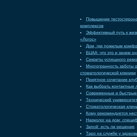
Повышение тестостерона
комплексов
Эффективный путь к жизн
«Логос»
Дом, где пожилым комф
БЦАА: что это и зачем о
Секреты успешного ремо
Многогранность заботы 
стоматологической клиники
Приятное сочетание клуб
Как выбрать контактные 
Современные и быстрые 
Технический университет
Стоматологическая клини
Кому рекомендуется нес
Нарколог на дом: специ
Запой: есть ли решение
Таро на службе у здоров