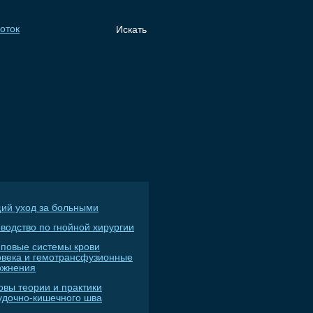
ий уход за больными
водство по гнойной хирургии
пповые системы крови
овека и гемотрансфузионные
ожнения
овы теории и практики
удочно-кишечного шва