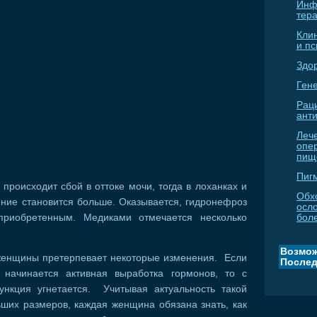
Инф
тер
Кли
и п
Здо
Гене
Рац
ант
Леч
опе
пищ
Пиг
о происходит сбой в оттоке мочи, тогда в лоханках и
Обх
ение становится больше. Оказывается, гидронефроз
осл
риобретенным. Медиками отмечается несколько
бол
Возмож
 женщины претерпевает некоторые изменения. Если
Послед
 начинается активная выработка гормонов, то с
нкция угнетается. Учитывая актуальность такой
ших размеров, каждая женщина обязана знать, как