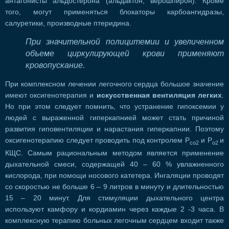
антагонисты альдостерона (альдактон, верошпирон). Кроме
того, могут применяться блокаторы карбоангидразы,
салуретики, производные птеридина.
При значительной полицитемии и увеличенном
объеме циркулирующей крови применяют
кровопускание.
При комплексном лечении легочного сердца большое значение
имеют оксигенотерапия и
искусственная вентиляция легких
.
Но при этом следует помнить, что устранение гипоксемии у
людей с выраженной гиперкапнией может стать причиной
развития гиповентиляции и нарастания гиперкапнии. Поэтому
оксигенотерапию следует проводить под контролем Р
и Р
и
со2
о2
КЩС. Самым рациональным методом является применение
дыхательной смеси, содержащей 40 – 60 % увлажненного
кислорода, при помощи носового катетера. Ингаляции проводят
со скоростью не больше 6 – 9 литров в минуту и длительностью
15 – 20 минут. Для стимуляции дыхательного центра
используют камфору и кордиамин через каждые 2 -3 часа. В
комплексную терапию больных легочным сердцем входит также