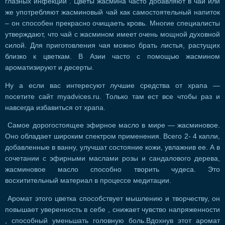
глазных инфекций . Цветы жасмина часто добавляют в чай или
же употребляют жасминовый чай как самостоятельный напиток
– он способен прекрасно очищаеть кровь. Многие специалисты
утверждают, что чай с жасмином имеет очень мощной духовной
силой. Для приготовления чая можно брать листья, растущих
близко к цветкам. В Азии часто с помощью жасмином
ароматизируют и десерты.
Ну а если вас интересуют лучшие средства от храпа —
посетите сайт myadvices.ru. Только там ест все чтобы раз и
навсегда избавиться от храпа.
Самое дорогостоящее эфирное масло в мире — жасминовое.
Оно обладает широким спектром применения. Всего 2- 4 капли,
добавленные в ванну, улучшат состояние кожи, увлажнив ее. А в
сочетании с эфирными маслами розы и сандалового дерева,
жасминовое масло способно творить чудеса. Это
восхитительный материал в процессе медитации.
Аромат этого цветка способствует мышлению и творчеству, он
повышает уверенность в себе , снижает чувство напряженности
, способный уменьшать головную боль.Вдохнув этот аромат