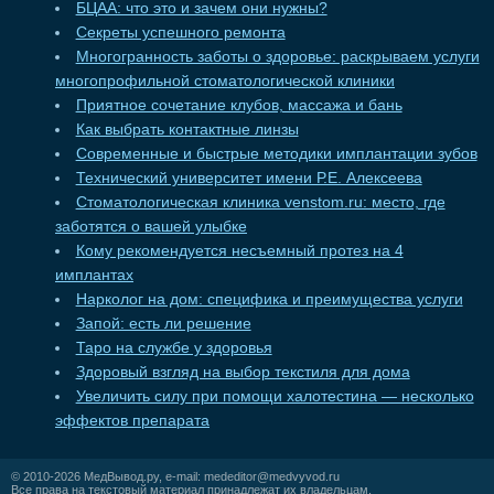
БЦАА: что это и зачем они нужны?
Секреты успешного ремонта
Многогранность заботы о здоровье: раскрываем услуги
многопрофильной стоматологической клиники
Приятное сочетание клубов, массажа и бань
Как выбрать контактные линзы
Современные и быстрые методики имплантации зубов
Технический университет имени Р.Е. Алексеева
Стоматологическая клиника venstom.ru: место, где
заботятся о вашей улыбке
Кому рекомендуется несъемный протез на 4
имплантах
Нарколог на дом: специфика и преимущества услуги
Запой: есть ли решение
Таро на службе у здоровья
Здоровый взгляд на выбор текстиля для дома
Увеличить силу при помощи халотестина — несколько
эффектов препарата
© 2010-2026
МедВывод.ру
, e-mail:
mededitor@medvyvod.ru
Все права на текстовый материал принадлежат их владельцам.