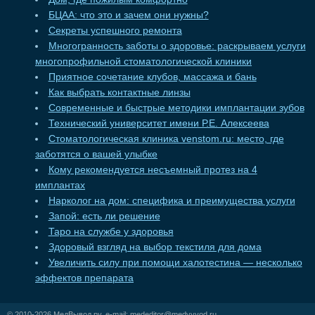
БЦАА: что это и зачем они нужны?
Секреты успешного ремонта
Многогранность заботы о здоровье: раскрываем услуги
многопрофильной стоматологической клиники
Приятное сочетание клубов, массажа и бань
Как выбрать контактные линзы
Современные и быстрые методики имплантации зубов
Технический университет имени Р.Е. Алексеева
Стоматологическая клиника venstom.ru: место, где
заботятся о вашей улыбке
Кому рекомендуется несъемный протез на 4
имплантах
Нарколог на дом: специфика и преимущества услуги
Запой: есть ли решение
Таро на службе у здоровья
Здоровый взгляд на выбор текстиля для дома
Увеличить силу при помощи халотестина — несколько
эффектов препарата
© 2010-2026
МедВывод.ру
, e-mail:
mededitor@medvyvod.ru