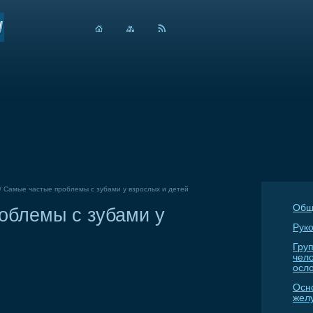
/
Самые частые проблемы с зубами у взрослых и детей
Общ
облемы с зубами у
Руко
Гру
чел
осл
Осн
жел