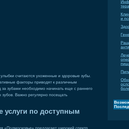
Инф
тер
Кли
и п
Здо
Гене
Рац
ант
Леч
опе
пищ
Пиг
 улыбки считаются ухоженные и здоровые зубы.
Обх
гативные факторы приводят к различным
осл
д за зубами необходимо начинать еще с раннего
бол
х зубов. Важно регулярно посещать
Возмож
Послед
е услуги по доступным
я «Подмосковье» предлагает широкий спектр