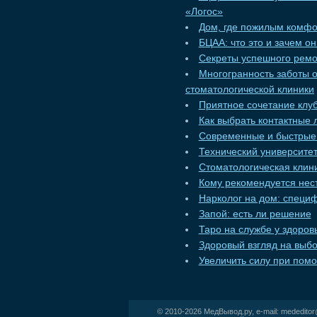
«Логос»
Дом, где пожилым комф
БЦАА: что это и зачем о
Секреты успешного ремо
Многогранность заботы 
стоматологической клиники
Приятное сочетание клуб
Как выбрать контактные 
Современные и быстрые 
Технический университет
Стоматологическая клини
Кому рекомендуется нес
Нарколог на дом: специ
Запой: есть ли решение
Таро на службе у здоров
Здоровый взгляд на выбо
Увеличить силу при пом
© 2010-2026
МедВывод.ру
, e-mail:
mededito