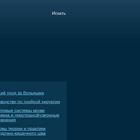
ий уход за больными
водство по гнойной хирургии
пповые системы крови
овека и гемотрансфузионные
ожнения
овы теории и практики
удочно-кишечного шва