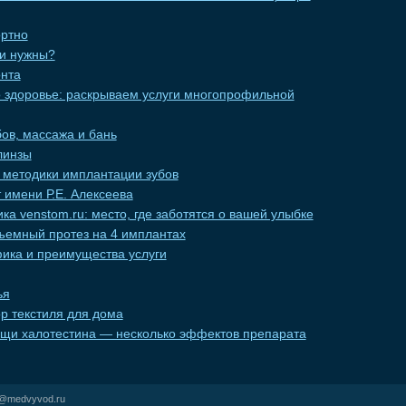
ортно
ни нужны?
нта
о здоровье: раскрываем услуги многопрофильной
ов, массажа и бань
линзы
методики имплантации зубов
 имени Р.Е. Алексеева
ка venstom.ru: место, где заботятся о вашей улыбке
ъемный протез на 4 имплантах
фика и преимущества услуги
ья
р текстиля для дома
ощи халотестина — несколько эффектов препарата
r@medvyvod.ru