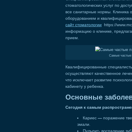
стоматологических услуг по дост
все санитарные нормы. Клиника
оборудованием и квалифицирова
сайт стоматологии
https://www.m
информацию о клинике, предлага
прием.
Самые частые 
Квалифицированные специалисты 
осуществляют качественное лече
что исключает развитие психолог
кабинету у ребенка.
Основные заболев
Сегодня к самым распростран
Кариес
—
поражение тве
эмали.
Пульпит- воспаление зуб