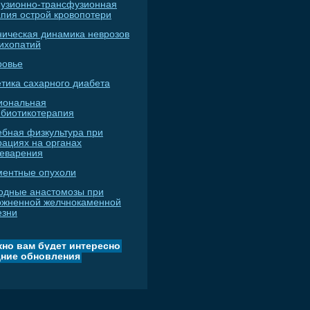
узионно-трансфузионная
апия острой кровопотери
ническая динамика неврозов
сихопатий
ровье
тика сахарного диабета
иональная
ибиотикотерапия
ебная физкультура при
рациях на органах
еварения
ментные опухоли
одные анастомозы при
ожненной желчнокаменной
езни
но вам будет интересно
ние обновления