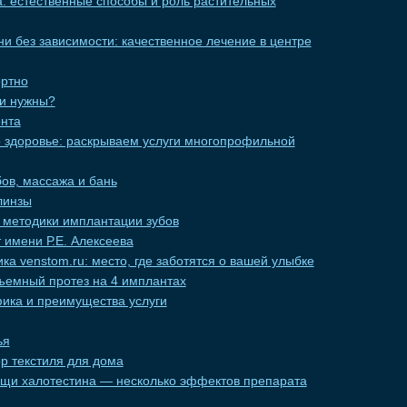
: естественные способы и роль растительных
и без зависимости: качественное лечение в центре
ортно
ни нужны?
нта
о здоровье: раскрываем услуги многопрофильной
ов, массажа и бань
линзы
методики имплантации зубов
 имени Р.Е. Алексеева
ка venstom.ru: место, где заботятся о вашей улыбке
ъемный протез на 4 имплантах
фика и преимущества услуги
ья
р текстиля для дома
ощи халотестина — несколько эффектов препарата