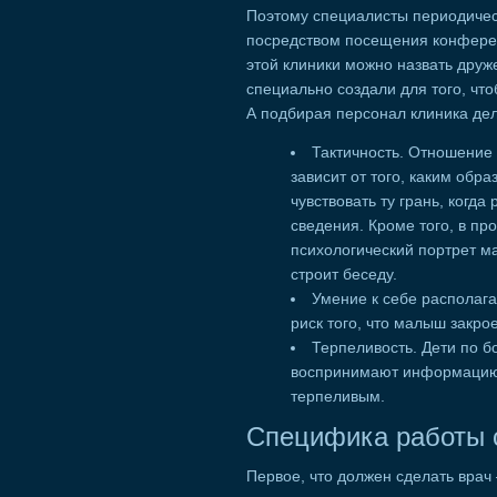
Поэтому специалисты периодиче
посредством посещения конферен
этой клиники можно назвать дру
специально создали для того, чт
А подбирая персонал клиника дел
Тактичность. Отношение
зависит от того, каким об
чувствовать ту грань, когд
сведения. Кроме того, в пр
психологический портрет ма
строит беседу.
Умение к себе располага
риск того, что малыш закро
Терпеливость. Дети по б
воспринимают информацию с
терпеливым.
Специфика работы 
Первое, что должен сделать врач 