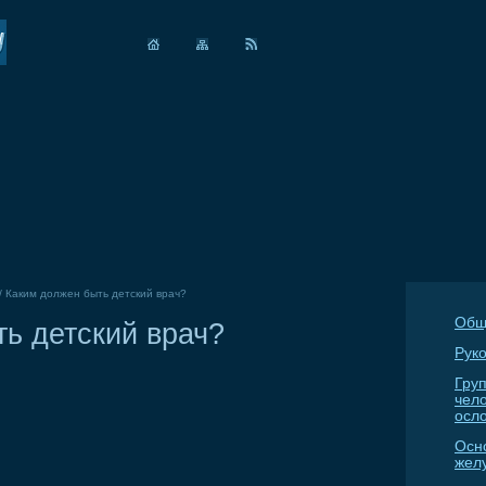
/
Каким должен быть детский врач?
Общ
ь детский врач?
Руко
Гру
чел
осл
Осн
жел