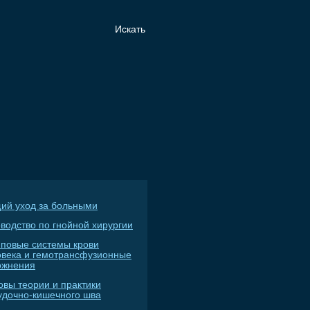
ий уход за больными
водство по гнойной хирургии
пповые системы крови
овека и гемотрансфузионные
ожнения
овы теории и практики
удочно-кишечного шва