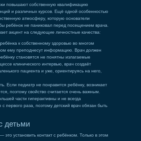
ски повышают собственную квалификацию
ций и различных курсов. Ещё одной особенностью
жественную атмосферу, которую основатели
обы ребёнок не паниковал перед посещением врача.
ает акцент на следующие личностные качества:
 ребёнка к собственному здоровью во многом
разом ему преподнесут информацию. Врач должен
а ребёнку становятся не понятны излагаемые
оцессе клинического интервью, врач создаёт
ленького пациента и уже, ориентируясь на него,
ть. Если педиатр не понравится ребёнку, возникает
ется, поэтому свойство считается очень важным.
ольшей части гиперактивны и не всегда
 первого раза, поэтому детский врач обязан быть
с детьми
— это установить контакт с ребёнком. Только в этом