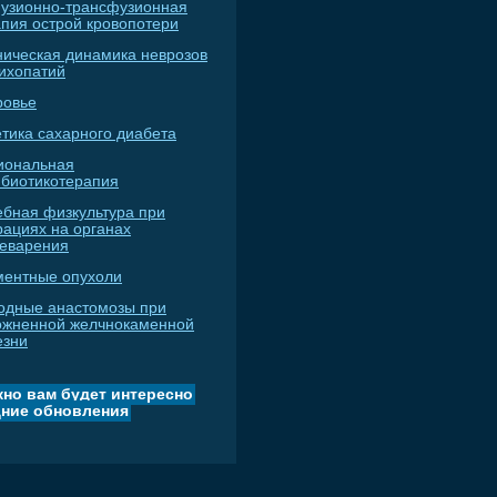
узионно-трансфузионная
апия острой кровопотери
ническая динамика неврозов
сихопатий
ровье
тика сахарного диабета
иональная
ибиотикотерапия
ебная физкультура при
рациях на органах
еварения
ментные опухоли
одные анастомозы при
ожненной желчнокаменной
езни
но вам будет интересно
ние обновления