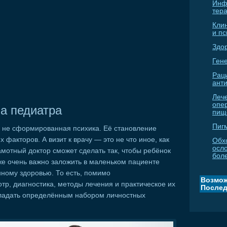
Инф
тер
Кли
и п
Здо
Гене
Рац
ант
Леч
опе
а педиатра
пищ
Пиг
о не сформированная психика. Её становление
факторов. А визит к врачу — это не что иное, как
Обх
осл
амотный доктор сможет сделать так, чтобы ребёнок
бол
же очень важно заложить в маленьком пациенте
ному здоровью. То есть, помимо
Возмож
р, диагностика, методы лечения и практическое их
Послед
бладать определённым набором личностных