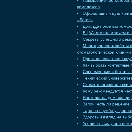
Повышение тестостерона
комплексов
Эффективный путь к жизн
«Логос»
Дом, где пожилым комф
БЦАА: что это и зачем о
Секреты успешного ремо
Многогранность заботы 
стоматологической клиники
Приятное сочетание клуб
Как выбрать контактные 
Современные и быстрые 
Технический университет
Стоматологическая клини
Кому рекомендуется нес
Нарколог на дом: специ
Запой: есть ли решение
Таро на службе у здоров
Здоровый взгляд на выбо
Увеличить силу при пом