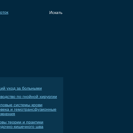
ий уход за больными
водство по гнойной хирургии
пповые системы крови
овека и гемотрансфузионные
ожнения
овы теории и практики
удочно-кишечного шва