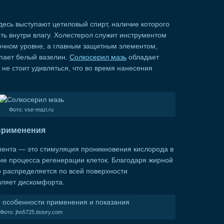
есь выступают цетиловый спирт, наличие которого
ить внутри влагу. Холестерол служит инструментом
точном уровне, а главным защитным элементом,
пает белый вазелин.
Солкосерил мазь
обладает
е стоит удивляться, что во время нанесения
Фото: vse-mazi.ru
применения
мента — это стимуляция проникновения кислорода в
ие процесса регенерации клеток. Благодаря жирной
но распределяется по всей поверхности
вляет дискомфорта.
Фото: jhn5725.tistory.com