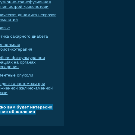
узионно-трансфузионная
апия острой кровопотери
ническая динамика неврозов
сихопатий
ровье
тика сахарного диабета
иональная
ибиотикотерапия
ебная физкультура при
рациях на органах
еварения
ментные опухоли
одные анастомозы при
ожненной желчнокаменной
езни
но вам будет интересно
ние обновления