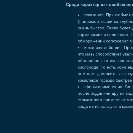
Среди характерных особеннос
показания. При любых н
(например, ссадины, глубо
очень быстро. Также будет
термических и солнечных. 
обморожений солкосерил ма
механизм действия. Проц
что мазь способствует увел
обогащённые этим веществ
кислорода. То есть, кожа 
помогает доставить глюкозу
комплексе гораздо быстрее 
сферы применения. Гине
после родов или других ви
стоматологи применяют маз
когда её используют в косм