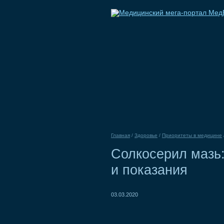
Главная
/
Здоровье
/
Приоритеты в медицине
Солкосерил мазь
и показания
03.03.2020