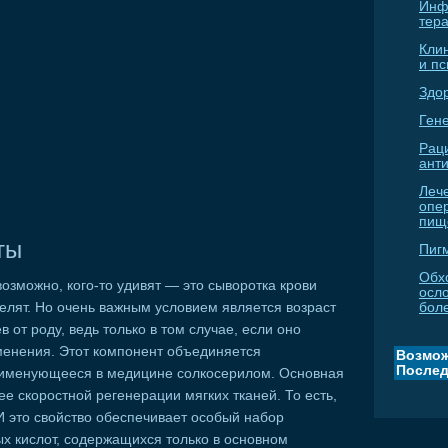
Инф
тер
Кли
и п
Здо
Гене
Рац
ант
Леч
опе
пищ
ты
Пиг
Обх
озможно, кого-то удивят — это сыворотка крови
осл
елят. Но очень важным условием является возраст
бол
 от роду, ведь только в том случае, если оно
менения. Этот компонент объединяется
Возмож
Послед
 именующееся в медицине солкосерилом. Основная
е скоростной регенерации мягких тканей. То есть,
 это свойство обеспечивает особый набор
ых кислот, содержащихся только в основном