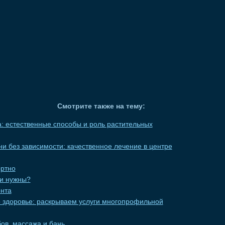
Смотрите также на тему:
: естественные способы и роль растительных
и без зависимости: качественное лечение в центре
ортно
ни нужны?
нта
о здоровье: раскрываем услуги многопрофильной
ов, массажа и бань