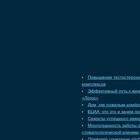
Повышение тестостерона
комплексов
Эффективный путь к жизн
«Логос»
Дом, где пожилым комф
БЦАА: что это и зачем о
Секреты успешного ремо
Многогранность заботы 
стоматологической клиники
Приятное сочетание клуб