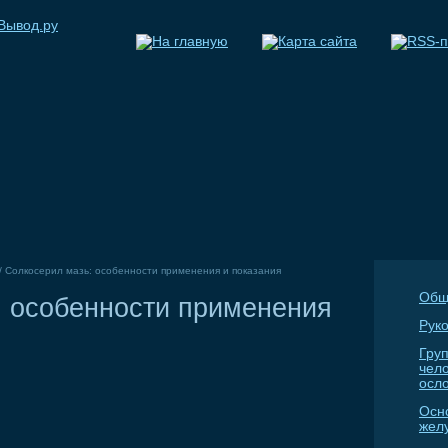
/
Солкосерил мазь: особенности применения и показания
Общ
: особенности применения
Руко
Гру
чел
осл
Осн
жел