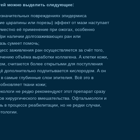
тей можно выделить следующие:
езначительных повреждениях эпидермиса
кие царапины или порезы) эффект от мази наступает
 уместно её применение при ожогах, особенно
При наличии долгозаживающих ран или
зь сумеет помочь;
есс заживления ран осуществляется за счёт того,
ичению объёма выработки коллагена. А клетки кожи,
ом, считаются более открытыми для поступления
ещё дополнительно подпитывается кислородом. А он
 в самые глубинные слои эпителия. Всё это в
обновляет ткани кожи;
кологи не редко рекомендуют этот препарат сразу
дов хирургического вмешательства. Офтальмологи и
ь в процессе реабилитации, но не редки случаи,
етологии.