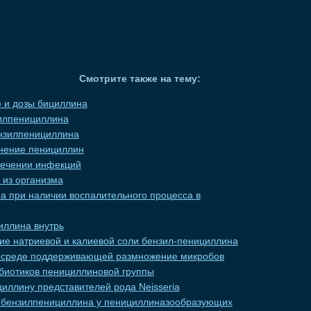
Смотрите также на тему:
 и дозы бициллина
илпенициллина
нзилпенициллина
нение пенициллин
лечении инфекций
из организма
 при наличии воспалительного процесса в
иллина внутрь
е натриевой и калиевой соли бензил-пенициллина
в среде поддерживающей размножение микробов
биотиков пенициллиновой группы
циллину представителей рода Neisseria
ю бензилпенициллина у пенициллиназообразующих