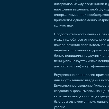
интервалов между введениями и у
нарушения выделительной функци
гиперкалиемии, при необходимос
применяют одновременно натриев
количествах.
Продолжительность лечения бен
может колебаться от нескольких 
начала лечения положительная к
перейти к применению других ан
бензилпенициллин с другими ант
пенициллиназоустойчивые пениц
диклоксациллин) и сульфанилам
Внутривенно пенициллин применя
для внутривенного введения испо
Внутривенное введение (микрост
создание в крови высоких концен
капельном введении концентраци
быстром одномоментном, однако
уровне.