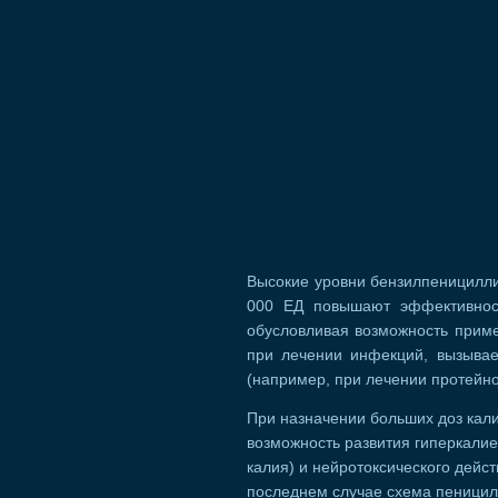
Высокие уровни бензилпеницилли
000 ЕД повышают эффективност
обусловливая возможность прим
при лечении инфекций, вызыва
(например, при лечении протейно
При назначении больших доз кал
возможность развития гиперкалие
калия) и нейротоксического дейс
последнем случае схема пеницил