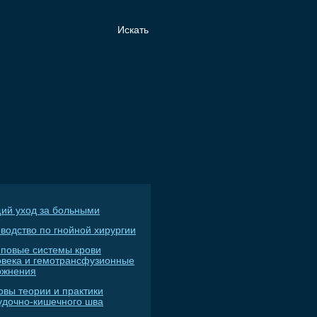
ий уход за больными
водство по гнойной хирургии
пповые системы крови
овека и гемотрансфузионные
ожнения
овы теории и практики
удочно-кишечного шва