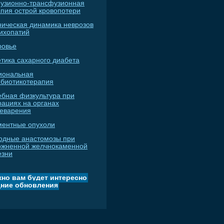
узионно-трансфузионная
апия острой кровопотери
ническая динамика неврозов
сихопатий
ровье
тика сахарного диабета
иональная
ибиотикотерапия
ебная физкультура при
рациях на органах
еварения
ментные опухоли
одные анастомозы при
ожненной желчнокаменной
езни
но вам будет интересно
ние обновления