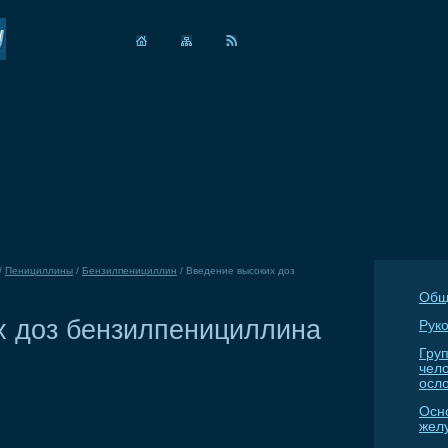
/
Пенициллины
/
Бензилпенициллин
/
Введение высоких доз
Общ
х доз бензилпенициллина
Руко
Гру
чел
осл
Осн
жел