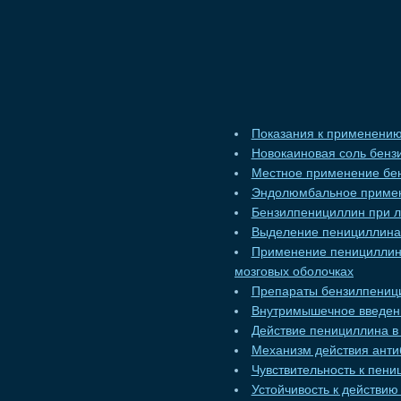
Показания к применению
Новокаиновая соль бенз
Местное применение бе
Эндолюмбальное приме
Бензилпенициллин при 
Выделение пенициллина 
Применение пенициллина
мозговых оболочках
Препараты бензилпениц
Внутримышечное введени
Действие пенициллина 
Механизм действия анти
Чувствительность к пени
Устойчивость к действи