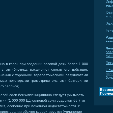
Инф
тер
Кли
и п
Здо
Гене
Рац
ант
Леч
опе
пищ
Пиг
на в крови при введении разовой дозы более 1 000
ь антибиотика, расширяют спектр его действия,
Обх
осл
енения с хорошими терапевтическими результатами
бол
емых некоторыми грамотрицательными бактериями
го сепсиса).
Возмож
Послед
иевой соли бензилпенициллина следует учитывать
мии (1 000 000 ЕД калиевой соли содержит 65,7 мг
твия, особенно при почечной недостаточности. В
линотерапии обычно корректируется (удлинение