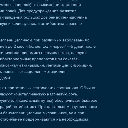
меньшение доз) в зависимости от степени
и почек. Для предупреждения развития
ти введения больших доз бензилпенициллина
ую и калиевую соли антибиотика в равных
зилпенициллином при различных заболеваниях
дней до 2 мес и более. Если через 4—5 дней после
линическая динамика не выявляется, следует
тибактериальных препаратов или сочетать
ибиотиками (канамицин, гентамицин, сизомицин,
иллины — оксациллин, метициллин,
идами.
ют при тяжелых септических состояниях. Обычно
льзуют кристаллическую натриевую соль.
руйно или капельным путем) обеспечивает быстрое
траций антибиотика. При длительном внутривенном
и бензилпенициллина в крови ниже, чем при
 стабильнее поддерживаются на необходимом