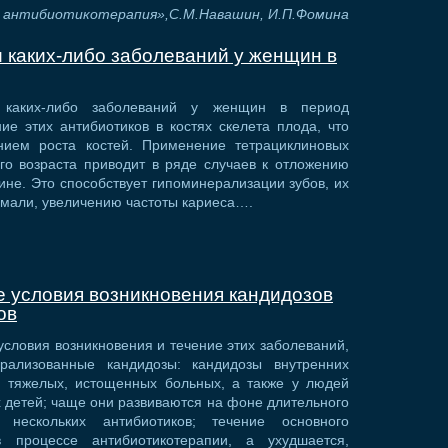
 антибиотикотерапия»,С.М.Навашин, И.П.Фомина
 каких-либо заболеваний у женщин в
 каких-либо заболеваний у женщин в период
е этих антибиотиков в костях скелета плода, что
нием роста костей. Применение тетрациклиновых
го возраста приводит в ряде случаев к отложению
ине. Это способствует гипоминерализации зубов, их
эмали, увеличению частоты кариеса….
 условия возникновения кандидозов
ов
словия возникновения и течение этих заболеваний,
ерализованные кандидозы: кандидозы внутренних
у тяжелых, истощенных больных, а также у людей
 детей; чаще они развиваются на фоне длительного
 нескольких антибиотиков; течение основного
 процессе антибиотикотерапии, а ухудшается,