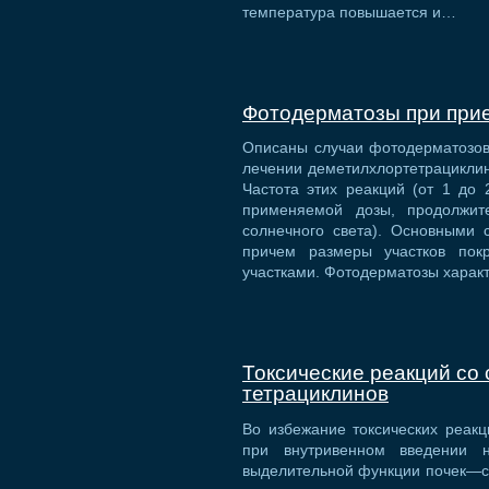
температура повышается и…
Фотодерматозы при при
Описаны случаи фотодерматозов
лечении деметилхлортетрациклин
Частота этих реакций (от 1 до
применяемой дозы, продолжите
солнечного света). Основными 
причем размеры участков пок
участками. Фотодерматозы хара
Токсические реакций со
тетрациклинов
Во избежание токсических реакц
при внутривенном введении
выделительной функции почек—с