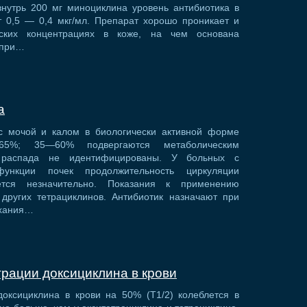
внутрь 200 мг миноциклина уровень антибиотика в
т 0,5 — 0,4 мкг/мл. Препарат хорошо проникает и
еских концентрациях в коже, на чем основана
 при…
а
с мочой и калом в биологически активной форме
—65%; 35—60% подвергаются метаболическим
 распада не идентифицированы. У больных с
ункции почек продолжительность циркуляции
ется незначительно. Показания к применению
 других тетрациклинов. Антибиотик назначают при
ыхания…
рации доксициклина в крови
оксициклина в крови на 50% (Т1/2) колеблется в