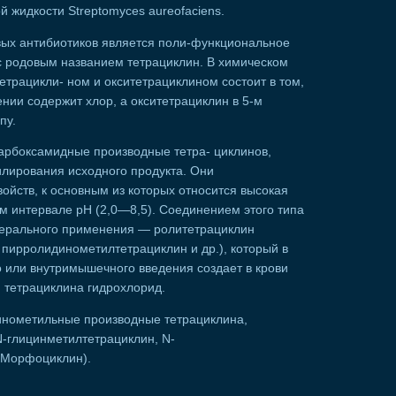
ой жидкости Streptomyces aureofaciens.
ых антибиотиков является поли-функциональное
 родовым названием тетрациклин. В химическом
трацикли- ном и окситетрациклином состоит в том,
ении содержит хлор, а окситетрациклин в 5-м
пу.
арбоксамидные производные тетра- циклинов,
лирования исходного продукта. Они
ойств, к основным из которых относится высокая
м интервале рН (2,0—8,5). Соединением этого типа
терального применения — ролитетрациклин
 пирролидинометилтетрациклин и др.), который в
 или внутримышечного введения создает в крови
 тетрациклина гидрохлорид.
инометильные производные тетрациклина,
N-глицинметилтетрациклин, N-
 Морфоциклин).