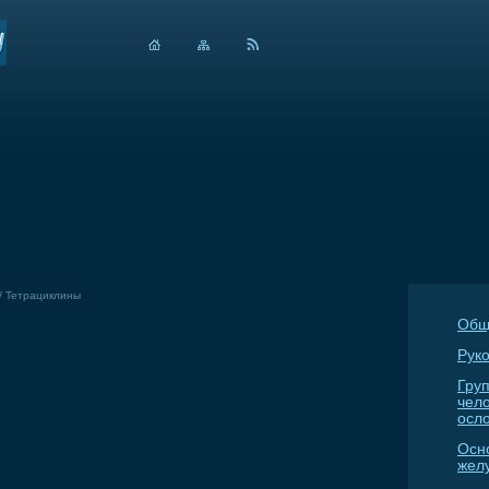
/
Тетрациклины
Общ
Руко
Гру
чел
осл
Осн
жел