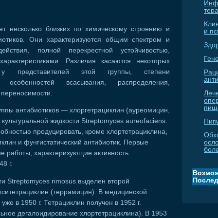
Инф
тер
Кли
ет несколько близких по химическому строению и
и п
иотиков. Они характеризуются общим спектром и
Здо
ействия, полной перекрестной устойчивостью,
Гене
характеристиками. Различия касаются некоторых
в у представителей этой группы, степени
Рац
ант
, особенностей всасывания, распределения,
 переносимости.
Леч
опе
пищ
уппы антибиотиков — хлоргетрациклин (ауреомицин,
 культуральной жидкости Streptomyces aureofaciens.
Пиг
собностью продуцировать, кроме хлортетрациклина,
Обх
осл
клин и фунгистатический антибиотик. Первые
бол
ие работы, характеризующие активность
8 г.
Возмож
Послед
сти Streptomyces rimosus выделен второй
кситетрациклин (террамицин). В медицинской
уже в 1950 г. Тетрациклин получен в 1952 г.
льное дегалоидирование хлортетрациклина). В 1953