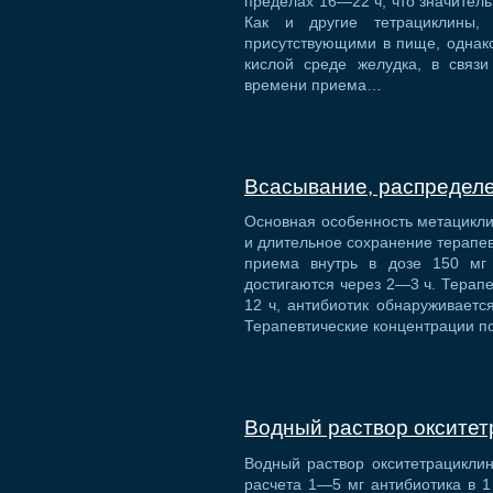
пределах 16—22 ч, что значитель
Как и другие тетрациклины, 
присутствующими в пище, однак
кислой среде желудка, в связи
времени приема…
Всасывание, распредел
Основная особенность метацикл
и длительное сохранение терапев
приема внутрь в дозе 150 мг
достигаются через 2—3 ч. Терап
12 ч, антибиотик обнаруживается
Терапевтические концентрации п
Водный раствор окситет
Водный раствор окситетрациклин
расчета 1—5 мг антибиотика в 