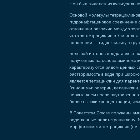
г. он был выделен из культуральн
Основой молекулы тетрациклинов
гидронафтаценовое соединение с
отношении различие между хлорте
что хлортетрациклин в 7-м полож
положении — гидроксильную груп
Большой интерес представляют к
полученные на основе аминомети
характеризуются рядом ценных св
растворимость в воде при широко
является тетрациклин для парен
(синонимы: реверин, велациклин,
первые часы после внутривенного
более высокие концентрации, чем
В Советском Союзе получены ам
родственные ролитетрациклину: 
морфолинметилтетрациклин (см.