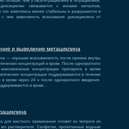
но больше, чем у окситетрациклина и тетрациклина.
доксициклин связывается с ионами металлов,
о эти комплексы менее стабильны и разрушаются в
 с чем зависимость всасывания доксициклина от
ение и выведение метациклина
ина — хорошая всасываемость после приема внутрь
тических концентраций в крови. После однократного
 максимальные концентрации препарата в крови
евтические концентрации поддерживаются в течение
 в крови через 24 ч после однократного введения.
оддерживаются в крови…
рациклина
а для местного применения готовят ex tempore из
1 мл растворителя. Салфетки, пропитанные водным