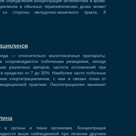
ем определения концентрации антибиотика в крови.
иклинов в обычных терапевтических дозах может
 со стороны желудочно-кишечного тракта. К
ациклинов
 ряда — относительно малотоксичные препараты,
и сопровождается побочными реакциями, иногда
ым различных авторов, частота осложнений при
 в пределах от 7 до 30%. Наиболее часто побочные
ии хлортетрациклином, с чем и связан отказ от
медицинской практике. Окситетрациклин занимает
лина
т в органы и ткани организма. Концентрация
жидкости выше наблюдаемой при лечении другими