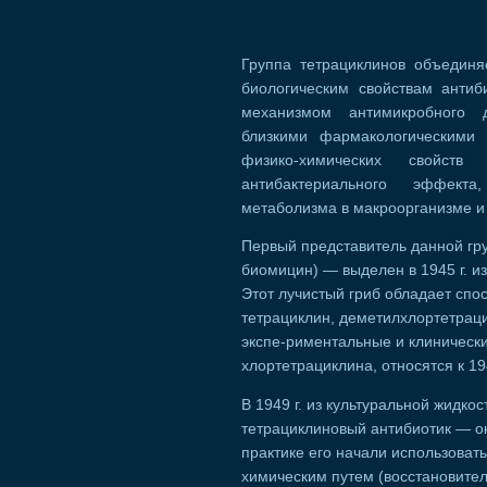
Группа тетрациклинов объединя
биологическим свойствам антиб
механизмом антимикробного д
близкими фармакологическими 
физико-химических свойст
антибактериального эффекта
метаболизма в макроорганизме и
Первый представитель данной гр
биомицин) — выделен в 1945 г. из
Этот лучистый гриб обладает спо
тетрациклин, деметилхлортетраци
экспе-риментальные и клиническ
хлортетрациклина, относятся к 194
В 1949 г. из культуральной жидко
тетрациклиновый антибиотик — о
практике его начали использовать 
химическим путем (восстановите