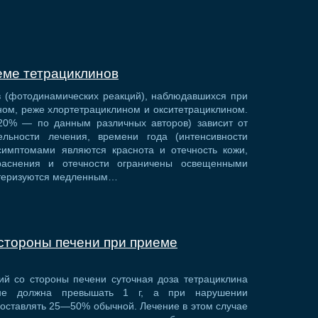
еме тетрациклинов
 (фотодинамических реакций), наблюдавшихся при
ом, реже хлортетрациклином и окситетрациклином.
 20% — по данным различных авторов) зависит от
льности лечения, времени года (интенсивности
симптомами являются краснота и отечность кожи,
раснения и отечности ограничены освещенными
ктеризуются медленным…
 стороны печени при приеме
ий со стороны печени суточная доза тетрациклина
 не должна превышать 1 г, а при нарушении
оставлять 25—50% обычной. Лечение в этом случае