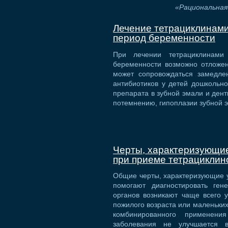
«Рациональная
Лечение тетрациклинами
период беременности
При лечении тетрациклинами
беременности возможно отложени
может сопровождаться замедле
антибиотиков у детей дошкольно
препарата в зубной эмали и дент
потемнению, гипоплазии зубной 
Черты, характеризующие
при приеме тетрациклин
Общие черты, характеризующие у
помогают диагностировать ген
органов возникают чаще всего 
пожилого возраста или маленьких
комбинированного применения
заболевания не улучшается в