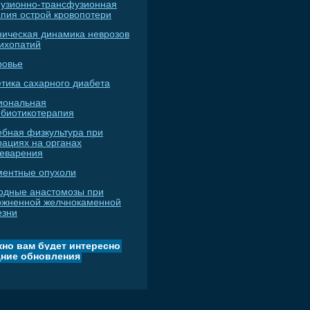
узионно-трансфузионная
апия острой кровопотери
ническая динамика неврозов
сихопатий
ровье
тика сахарного диабета
иональная
ибиотикотерапия
ебная физкультура при
рациях на органах
еварения
ментные опухоли
одные анастомозы при
ожненной желчнокаменной
езни
но вам будет интересно
ние обновления