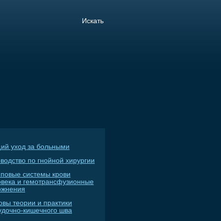
ий уход за больными
водство по гнойной хирургии
пповые системы крови
овека и гемотрансфузионные
ожнения
овы теории и практики
удочно-кишечного шва