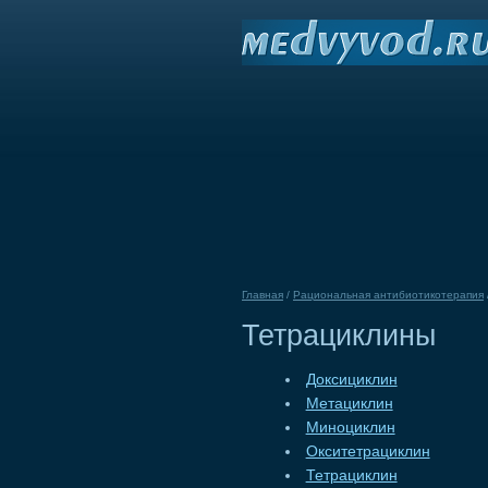
Главная
/
Рациональная антибиотикотерапия
Тетрациклины
Доксициклин
Метациклин
Миноциклин
Окситетрациклин
Тетрациклин