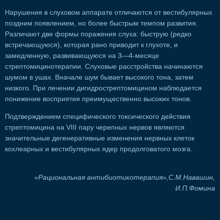
Нарушения в слуховом аппарате отличаются от вестибулярных
поздним появлением, но более быстрым темпом развития.
Различают две формы поражения слуха: быструю (редко
встречающуюся), которая рано приводит к глухоте, и
замедленную, развивающуюся на 3—4-месяце
стрептомицинотерапии. Слуховые расстройства начинаются
шумом в ушах. Вначале шум бывает высокого тона, затем
низкого. При лечении дигидрострептомицином наблюдается
понижение восприятия преимущественно высоких тонов.
Подтверждением специфического токсического действия
стрептомицина на VIII пару черепных нервов являются
значительные дегенеративные изменения нервных клеток
кохлеарных и вестибулярных ядер продолговатого мозга.
«Рациональная антибиотикотерапия»,С.М.Навашин,
И.П.Фомина