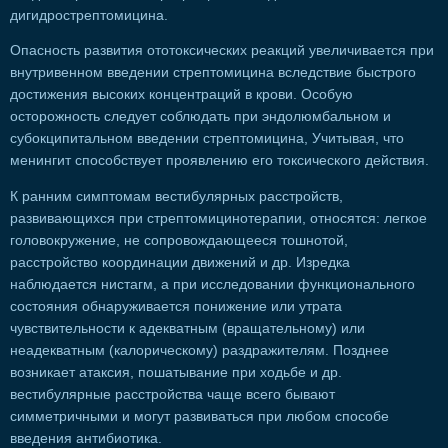
дигидрострептомицина.
Опасность развития ототоксических реакций увеличивается при
внутривенном введении стрептомицина вследствие быстрого
достижения высоких концентраций в крови. Особую
осторожность следует соблюдать при эндолюмбальном и
субокципитальном введении стрептомицина, Учитывая, что
менингит способствует проявлению его токсического действия.
К ранним симптомам вестибулярных расстройств,
развивающихся при стрептомицинотерапии, относятся: легкое
головокружение, не сопровождающееся тошнотой,
расстройство координации движений и др. Изредка
наблюдается нистагм, а при исследовании функционального
состояния обнаруживается понижение или утрата
чувствительности к адекватным (вращательному) или
неадекватным (калорическому) раздражителям. Позднее
возникает атаксия, пошатывание при ходьбе и др.
вестибулярные расстройства чаще всего бывают
симметричными и могут развиваться при любом способе
введения антибиотика.