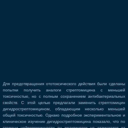
Для предотвращения ототоксического действия были сделаны
попытки получить аналоги стрептомицина с меньшей
токсичностью, но с полным сохранением антибактериальных
свойств. С этой целью предлагали заменить стрептомицин
дигидрострептомицином, обладающим несколько меньшей
общей токсичностью. Однако подробное экспериментальное и
клиническое изучение дигидрострептомицина показало, что по
степени нейротоксичности он практически не отличается от