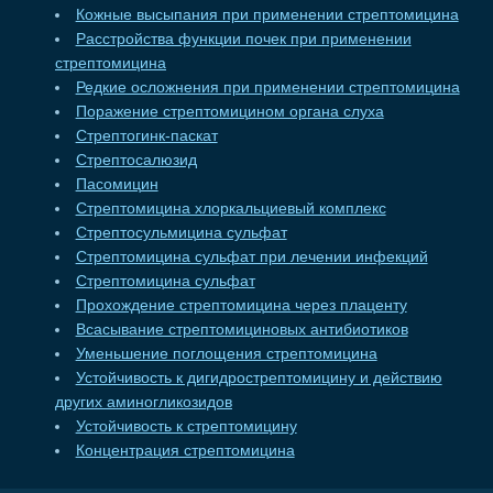
Кожные высыпания при применении стрептомицина
Расстройства функции почек при применении
стрептомицина
Редкие осложнения при применении стрептомицина
Поражение стрептомицином органа слуха
Стрептогинк-паскат
Стрептосалюзид
Пасомицин
Стрептомицина хлоркальциевый комплекс
Стрептосульмицина сульфат
Стрептомицина сульфат при лечении инфекций
Стрептомицина сульфат
Прохождение стрептомицина через плаценту
Всасывание стрептомициновых антибиотиков
Уменьшение поглощения стрептомицина
Устойчивость к дигидрострептомицину и действию
других аминогликозидов
Устойчивость к стрептомицину
Концентрация стрептомицина