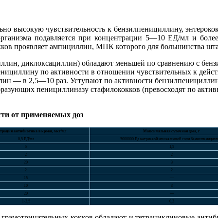
ьно высокую чувствительность к бензилпенициллину, энтерокок
организма подавляется при концентрации 5—10 ЕД/мл и боле
ков проявляет ампициллин, МПК которого для большинства шта
ллин, диклоксациллин) обладают меньшей по сравнению с бен
нициллину по активности в отношении чувствительных к действ
ллин — в 2,5—10 раз. Уступают по активности бензилпеницилл
бразующих пенициллиназу стафилококков (превосходят по акти
сти от применяемых доз
рация антибиотика в крови, мкг/мл
Максимальная суточная доза, г
0,5 ЕД/мл
5000000 Ед натриевой или калиевой соли бензилпеницилл
5
1,5
2
2
20
3
2
2
15
—
10
3
20
—
1-2,5
0,2
рамотрицательных кокков обладают и тетрациклиновые антибио