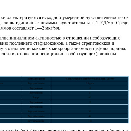
ки характеризуются исходной умеренной чувствительностью к
е, лишь единичные штаммы чувствительны к 1 ЕД/мл. Среди
ммов составляет 1—2 мкг/мл.
зилпенициллином активностью в отношении необразующих
ию последнего стафилококков, а также стрептококков и
ину в отношении кокковых микроорганизмов и цефалоспорины.
вности в отношении пенициллиназообразующих), лишены
Метод введения
Концентрация антибиотика в крови, мкг/мл
ина
Внутремышечно
5 Ед/мл
Внутривенно
15
Внутривенно
5
Внутрь
40
Внутривенно
10
Внутривенно
—
Внутремышечно
30
Внутремышечно
40
Внутремышечно
4-8
тики (табл.). Однако широкое распространение устойчивых к