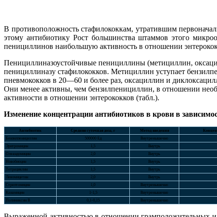
В противоположность стафилококкам, утратившим первоначал
этому антибиотику Рост большинства штаммов этого микро
пенициллинов наибольшую активность в отношении энтерокок
Пенициллиназоустойчивые пенициллины (метициллин, оксаци
пенициллиназу стафилококков. Метициллин уступает бензилпе
пневмококков в 20—60 и более раз, оксациллин и диклоксаци
Они менее активны, чем бензилпенициллин, в отношении нео
активности в отношении энтерококков (табл.).
Изменение концентрации антибиотиков в крови в зависимо
Антибиотик
Средняя суточная доза, г
Метод введения
Концент
Бензилпенициллин
500000 Ед
Внутремышечно
Эритромицин
1,5
Внутрь
Олеандомицин
2,0
Внутрь
Новобиоцин
1,5
Внутрь
Тетрациклин
1,5
Внутрь
Левомицетин
2,0
Внутрь
Стрептомицин
1,0
Внутремышечно
Канамицин
1-1,5
Внутремышечно
Полимиксин В
0,1-0,15
Внутремышечно
Выраженной активностью в отношении грамположительных и г