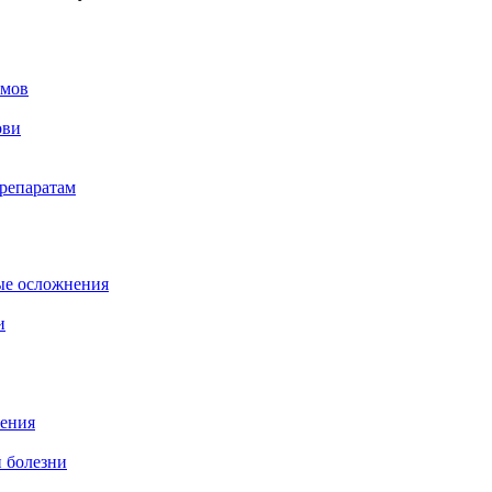
змов
ови
репаратам
ые осложнения
и
рения
 болезни