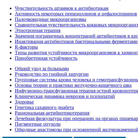
Чувствительность штаммов к антибиотикам
Активность некоторых пенициллинов и цефалоспоринов
Палочковидные микроорганизмы
Сравнительная чувствительность кокковых микрооргани
Этиотропная терапия
Значения пограничных концентраций антибиотиков в кр
Инактивация антибиотиков бактериальными ферментами
R-факторы
Типы развития устойчивости микроорганизмов к химиоп
Приобретенная устойчивость
Общий уход за больными
Руководство по гнойной хирургии
Групповые системы крови человека и гемотрансфузионн
Основы теории и практики желудочно-кишечного шва
Инфузионно-трансфузионная терапия острой кровопотер
Клиническая динамика неврозов и психопатий
Здоровье
Генетика сахарного диабета
Рациональная антибиотикотерапия
Лечебная физкультура при операциях на органах пищева
Пигментные опухоли
Обходные анастомозы при осложненной желчнокаменной