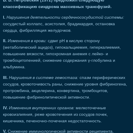
Б. В. Петровский (1972) предложил следующую
классификацию синдрома массивных трансфузий.
I.
Нарушения деятельности сердечнососудистой системы:
сосудистый коллапс, асистолия, брадикардия, остановка
сердца, фибрилляция желудочков.
II.
Изменения в крови:
сдвиг рН в кислую сторону
(метаболический ацидоз), гипокальциемия, гиперкалиемия,
повышение вязкости, гипохромная анемия с лейко- и
тромбоцитопенией, снижение содержания γ-глобулина и
альбумина.
III.
Нарушения в системе гемостаза:
спазм периферических
сосудов, кровоточивость раны, снижение уровня фибриногена,
протромбина, акцелерина, конвертина, тромбоцитов,
повышение фибринолитической активности.
IV.
Изменения внутренних органов:
мелкоточечные
кровоизлияния, реже кровотечения из сосудов почек,
кишечника, печеночно-почечная недостаточность.
V.
Снижение иммунологической активности реципиента,