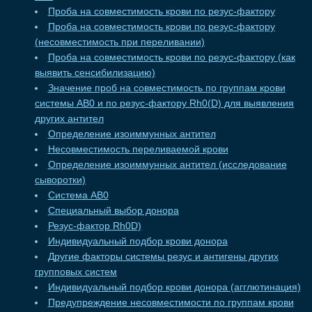
Проба на совместимость крови по резус-фактору
Проба на совместимость крови по резус-фактору
(несовместимость при переливании)
Проба на совместимость крови по резус-фактору (как
выявить сенсибилизацию)
Значение проб на совместимость по группам крови
системы АВ0 и по резус-фактору Rh0(D) для выявления
других антител
Определение изоиммунных антител
Несовместимость переливаемой крови
Определение изоиммунных антител (исследование
сыворотки)
Система АВ0
Специальный выбор донора
Резус-фактор Rh0D)
Индивидуальный подбор крови донора
Другие факторы системы резус и антигены других
групповых систем
Индивидуальный подбор крови донора (агглютинация)
Предупреждение несовместимости по группам крови