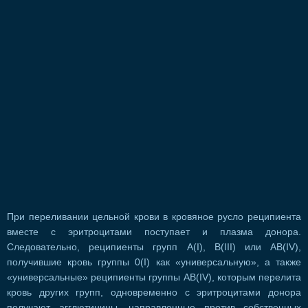
При переливании цельной крови в кровяное русло реципиента
вместе с эритроцитами поступает и плазма донора.
Следовательно, реципиенты групп А(I), В(III) или AB(IV),
получившие кровь группы 0(I) как «универсальную», а также
«универсальные» реципиенты группы AB(IV), которым перелита
кровь других групп, одновременно с эритроцитами донора
получают агглютинины, направленные против собственных