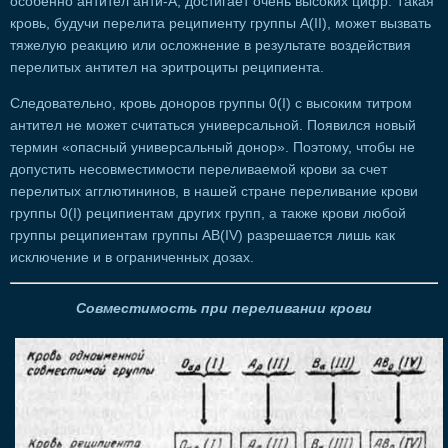
особенно антител анти-А, достигает очень высоких цифр. Такая
кровь, будучи перелита реципиенту группы А(II), может вызвать
тяжелую реакцию или осложнение в результате воздействия
перелитых антител на эритроциты реципиента.
Следовательно, кровь доноров группы 0(I) с высоким титром
антител не может считаться универсальной. Появился новый
термин «опасный универсальный донор». Поэтому, чтобы не
допустить несовместимости переливаемой крови за счет
перелитых агглютининов, в нашей стране переливание крови
группы 0(I) реципиентам других групп, а также крови любой
группы реципиентам группы AB(IV) разрешается лишь как
исключение и в ограниченных дозах.
Совместимость при переливании крови