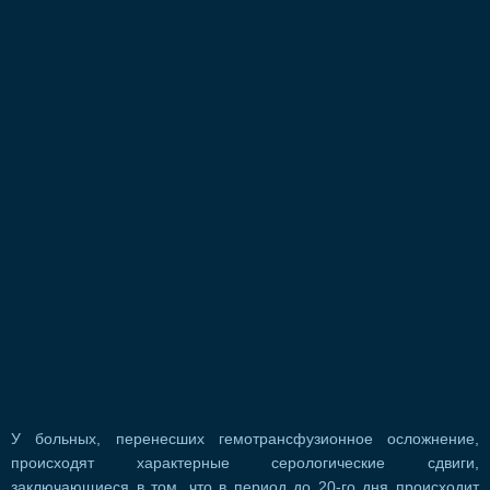
У больных, перенесших гемотрансфузионное осложнение,
происходят характерные серологические сдвиги,
заключающиеся в том, что в период до 20-го дня происходит