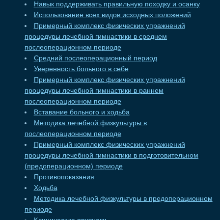
Навык поддерживать правильную походку и осанку
Использование всех видов исходных положений
Примерный комплекс физических упражнений
процедуры лечебной гимнастики в среднем
послеоперационном периоде
Средний послеоперационный период
Уверенность больного в себе
Примерный комплекс физических упражнений
процедуры лечебной гимнастики в раннем
послеоперационном периоде
Вставание больного и ходьба
Методика лечебной физкультуры в
послеоперационном периоде
Примерный комплекс физических упражнений
процедуры лечебной гимнастики в подготовительном
(предоперационном) периоде
Противопоказания
Ходьба
Методика лечебной физкультуры в предоперационном
периоде