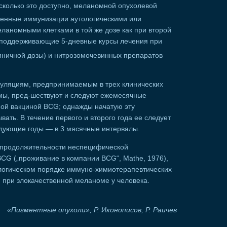
сколько это доступно, меланомной опухолевой
венные иммунизации аутологическими или
ланомными клетками в той же дозе как при второй
о, поддерживающие 5-дневные курсы лечения при
ничной дозы) и нитрозомочевинных препаратов
ляциям, предпринимаемым в трех клинических
мы, пред-шествуют и следуют ежемесячные
ой вакциной BCG; однажды начатую эту
ать. В течение первого и второго года ее следует
едующие годы — в 3 мясячные интервалы.
о продолжительности неспецифической
G („проживание в компании BCG“, Mathe, 1976),
ологическом порядке иммуно-химиотерапевтических
при злокачественной меланоме у человека.
«Пигментные опухоли», Р. Иконописов, Р. Раичев