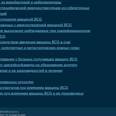
 из микобактерий и нейроминидазы
специфической иммуностимуляции из субклеточных
ерий
отерапия вакциной BCG
язанных с иммунотерапией вакциной BCG
ые высыпания наблюдаемые при скарификационном
BCG
осредством введения вакцины BCG в очаг
 сателлитных и метастатических кожных узлах
левания у больных получавших вакцину BCG
т циклофосфамида на образование антител
пии и ее разновидностей в лечении
ированных опухолях
сплантатов под влиянием вакцины BCG
я под влиянием вакцины BCG и ее производных
r@medvyvod.ru
жат их владельцам.