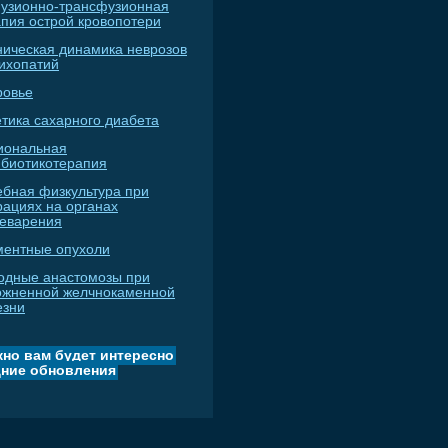
узионно-трансфузионная
апия острой кровопотери
ническая динамика неврозов
сихопатий
ровье
тика сахарного диабета
иональная
ибиотикотерапия
ебная физкультура при
рациях на органах
еварения
ментные опухоли
одные анастомозы при
ожненной желчнокаменной
езни
но вам будет интересно
ние обновления