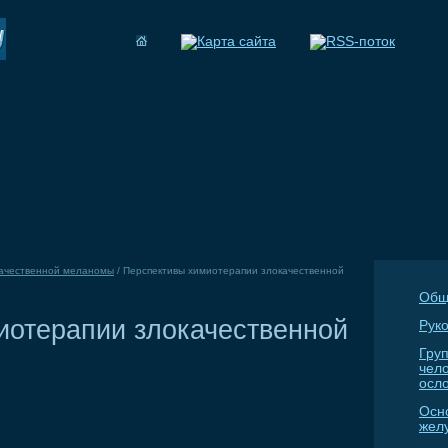
качественной меланомы
/
Перспективы химиотерапии злокачественной
Общ
иотерапии злокачественной
Руко
Гру
чел
осл
Осн
жел