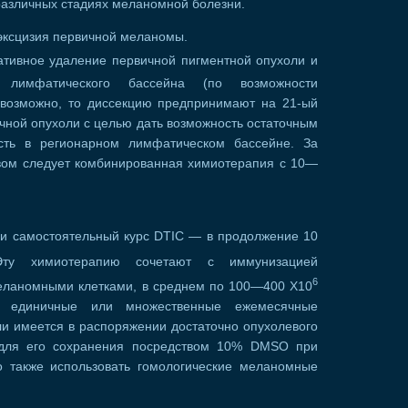
азличных стадиях меланомной болезни.
ксцизия первичной меланомы.
тивное удаление первичной пигментной опухоли и
о лимфатического бассейна (по возможности
 возможно, то диссекцию предпринимают на 21-ый
чной опухоли с целью дать возможность остаточным
сть в регионарном лимфатическом бассейне. За
вом следует комбинированная химиотерапия с 10—
и самостоятельный курс DTIC — в продолжение 10
ту химиотерапию сочетают с иммунизацией
6
еланомными клетками, в среднем по 100—400 Х10
т единичные или множественные ежемесячные
ли имеется в распоряжении достаточно опухолевого
 для его сохранения посредством 10% DMSO при
 также использовать гомологические меланомные