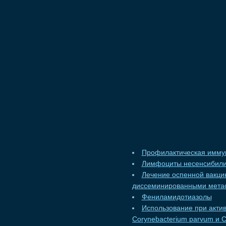
Профилактическая имму
Лимфоциты несенсибили
Лечение оспенной вакци
диссеминированными метас
Фениламидотиазолы
Использование при акти
Corynebacterium parvum и 