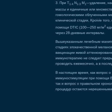
3. При Т
N
М
—удаление, на
1-4
1-3
1
массы и единичные или множест
гомологическими облученными ме
клинической стадии, Kpoivie тог
2
помощи DTIC (100—250 мг/м
еди
через 28-дневные интервалы.
Вышеуказанным лечебным манипу
стадиях злокачественной мелано
вакцинации живой аттенюированн
иммунотерапию не следует прерыв
проводить ежемесячно, а в посл
В настоящее время, как вопрос 
иммуностимуляции при помощи BC
так и вопрос о правильном хрон
процедур остаются нерешенными 