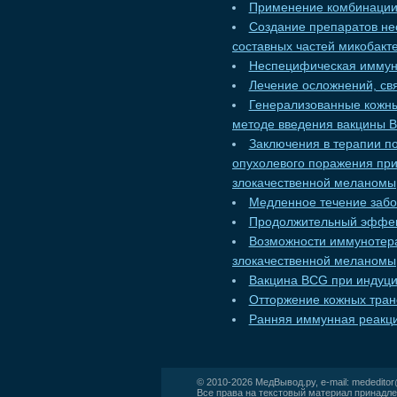
Применение комбинации
Создание препаратов не
составных частей микобакт
Неспецифическая иммун
Лечение осложнений, св
Генерализованные кожн
методе введения вакцины 
Заключения в терапии п
опухолевого поражения при
злокачественной меланомы
Медленное течение забо
Продолжительный эффек
Возможности иммунотера
злокачественной меланомы
Вакцина BCG при индуц
Отторжение кожных тран
Ранняя иммунная реакци
© 2010-2026
МедВывод.ру
, e-mail:
mededito
Все права на текстовый материал принадле