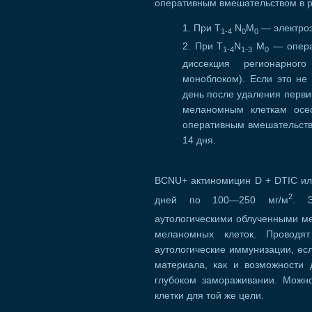
оперативным вмешательством в р
При Т
N
M
— электроэ
1-4
0
0
При T
N
М
— опера
1-4
1-3
0
диссекция регионарног
моноблоком). Если это не
день после удаления перви
меланомным клеткам осе
оперативным вмешательст
14 дня.
BCNU+ актиномицин D + DTIC ил
2
дней по 100—250 мг/м
. Э
аутологическими облученными м
меланомных клеток. Проводя
аутологические иммунизации, ес
материала, как и возможности
глубоком замораживании. Можно
клетки для той же цели.