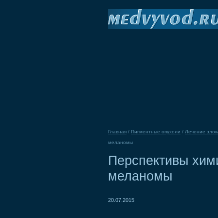
Главная
/
Пигментные опухоли
/
Лечение зло
меланомы
Перспективы хим
меланомы
20.07.2015