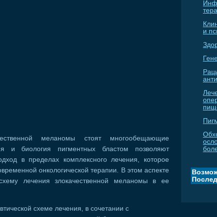
Инф
тер
Кли
и п
Здо
Гене
Рац
ант
Леч
опе
пищ
Пиг
Обх
чественной меланомы стоят многообещающие
осл
ия и биология пигментных бластом позволяют
бол
дход в пределах комплексного лечения, которое
временной онкологической терапии. В этом аспекте
Возмож
Послед
хему лечения злокачественной меланомы в ее
тической схеме лечения, в сочетании с