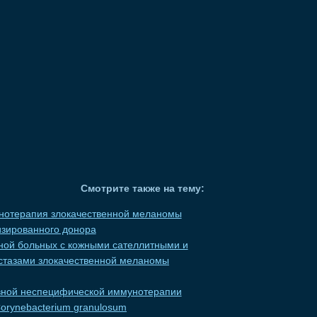
Смотрите также на тему:
нотерапия злокачественной меланомы
зированного донора
ной больных с кожными сателлитными и
тазами злокачественной меланомы
вной неспецифической иммунотерапии
Corynebacterium granulosum