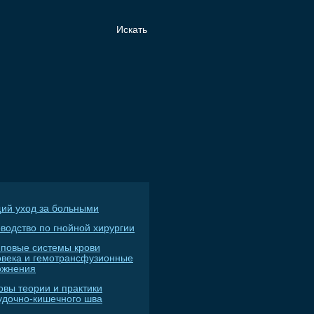
ий уход за больными
водство по гнойной хирургии
пповые системы крови
овека и гемотрансфузионные
ожнения
овы теории и практики
удочно-кишечного шва