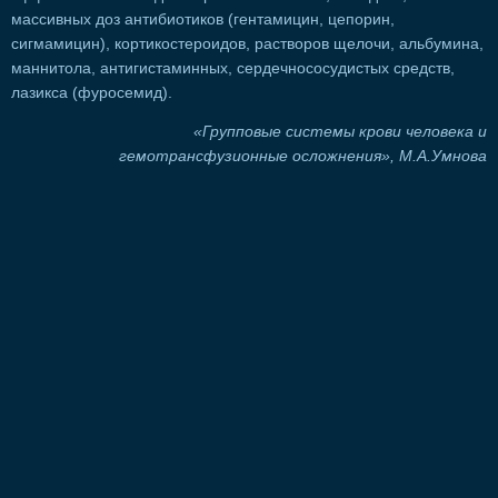
массивных доз антибиотиков (гентамицин, цепорин,
сигмамицин), кортикостероидов, растворов щелочи, альбумина,
маннитола, антигистаминных, сердечнососудистых средств,
лазикса (фуросемид).
«Групповые системы крови человека и
гемотрансфузионные осложнения», М.А.Умнова