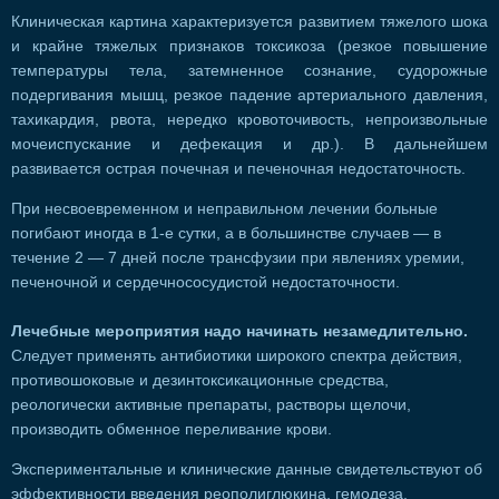
Клиническая картина характеризуется развитием тяжелого шока
и крайне тяжелых признаков токсикоза (резкое повышение
температуры тела, затемненное сознание, судорожные
подергивания мышц, резкое падение артериального давления,
тахикардия, рвота, нередко кровоточивость, непроизвольные
мочеиспускание и дефекация и др.). В дальнейшем
развивается острая почечная и печеночная недостаточность.
При несвоевременном и неправильном лечении больные
погибают иногда в 1-е сутки, а в большинстве случаев — в
течение 2 — 7 дней после трансфузии при явлениях уремии,
печеночной и сердечнососудистой недостаточности.
Лечебные мероприятия надо начинать незамедлительно.
Следует применять антибиотики широкого спектра действия,
противошоковые и дезинтоксикационные средства,
реологически активные препараты, растворы щелочи,
производить обменное переливание крови.
Экспериментальные и клинические данные свидетельствуют об
эффективности введения реополиглюкина, гемодеза,