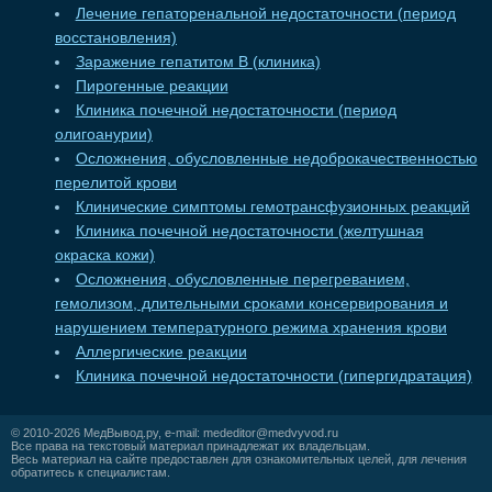
Лечение гепаторенальной недостаточности (период
восстановления)
Заражение гепатитом В (клиника)
Пирогенные реакции
Клиника почечной недостаточности (период
олигоанурии)
Осложнения, обусловленные недоброкачественностью
перелитой крови
Клинические симптомы гемотрансфузионных реакций
Клиника почечной недостаточности (желтушная
окраска кожи)
Осложнения, обусловленные перегреванием,
гемолизом, длительными сроками консервирования и
нарушением температурного режима хранения крови
Аллергические реакции
Клиника почечной недостаточности (гипергидратация)
© 2010-2026
МедВывод.ру
, e-mail:
mededitor@medvyvod.ru
Все права на текстовый материал принадлежат их владельцам.
Весь материал на сайте предоставлен для ознакомительных целей, для лечения
обратитесь к специалистам.