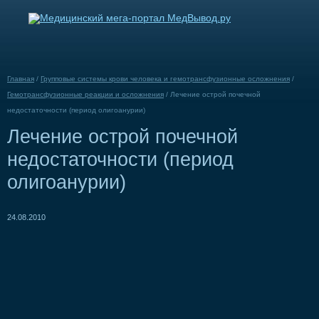
Главная
/
Групповые системы крови человека и гемотрансфузионные осложнения
/
Гемотрансфузионные реакции и осложнения
/
Лечение острой почечной
недостаточности (период олигоанурии)
Лечение острой почечной
недостаточности (период
олигоанурии)
24.08.2010