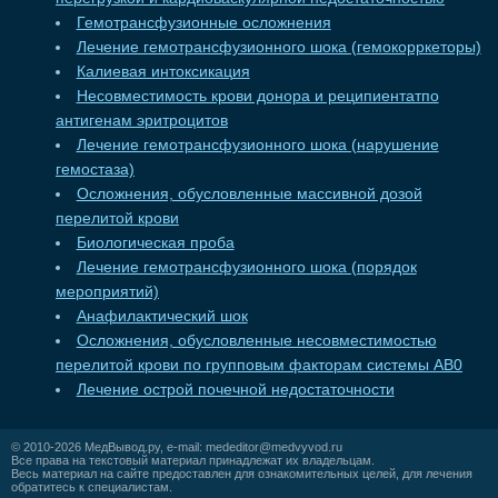
Гемотрансфузионные осложнения
Лечение гемотрансфузионного шока (гемокорркеторы)
Калиевая интоксикация
Несовместимость крови донора и реципиентатпо
антигенам эритроцитов
Лечение гемотрансфузионного шока (нарушение
гемостаза)
Осложнения, обусловленные массивной дозой
перелитой крови
Биологическая проба
Лечение гемотрансфузионного шока (порядок
мероприятий)
Анафилактический шок
Осложнения, обусловленные несовместимостью
перелитой крови по групповым факторам системы АВ0
Лечение острой почечной недостаточности
© 2010-2026
МедВывод.ру
, e-mail:
mededitor@medvyvod.ru
Все права на текстовый материал принадлежат их владельцам.
Весь материал на сайте предоставлен для ознакомительных целей, для лечения
обратитесь к специалистам.