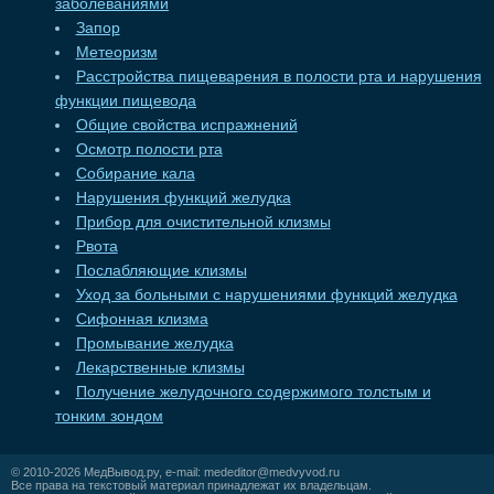
заболеваниями
Запор
Метеоризм
Расстройства пищеварения в полости рта и нарушения
функции пищевода
Общие свойства испражнений
Осмотр полости рта
Собирание кала
Нарушения функций желудка
Прибор для очистительной клизмы
Рвота
Послабляющие клизмы
Уход за больными с нарушениями функций желудка
Сифонная клизма
Промывание желудка
Лекарственные клизмы
Получение желудочного содержимого толстым и
тонким зондом
© 2010-2026
МедВывод.ру
, e-mail:
mededitor@medvyvod.ru
Все права на текстовый материал принадлежат их владельцам.