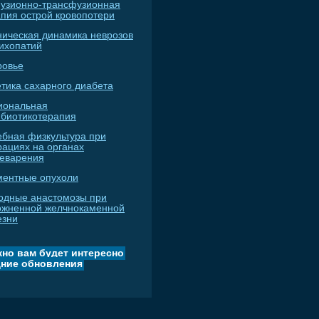
узионно-трансфузионная
апия острой кровопотери
ническая динамика неврозов
сихопатий
ровье
тика сахарного диабета
иональная
ибиотикотерапия
ебная физкультура при
рациях на органах
еварения
ментные опухоли
одные анастомозы при
ожненной желчнокаменной
езни
но вам будет интересно
ние обновления