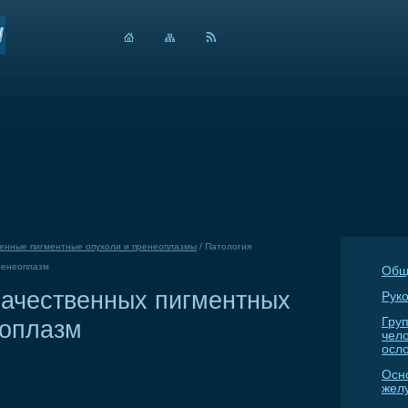
енные пигментные опухоли и пренеоплазмы
/
Патология
ренеоплазм
Общ
качественных пигментных
Руко
еоплазм
Гру
чел
осл
Осн
жел