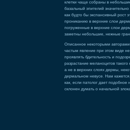
клетки чаще собраны в небольшие
базальный эпителий значительно 
как будто бы экспансивный рост 
прониканию в верхние слои дермы
погруженные в верхние слои дер
заметны небольшие, нежные гра
Описанное некоторыми авторами 
частым явление при этом виде не
проявлять бдительность и подозр
разрастание меланоцитов такого 
а не в верхних слоях дермы, нек
дермальном невусе. Нам кажется, 
как, если патолог дает подобное
склонен думать о начальной зло