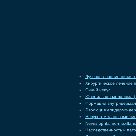
Лучевое лечение пигмен
Хирургическое лечение 
Синий невус
Ювенильная меланома (н
Формации внутридермал
Эволюция епидермо-дер
Невусно-меланозные си
Nevus ophtalmo-maxillaris
Наследственность и пато