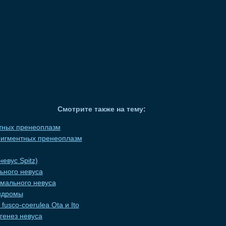
Смотрите также на тему:
тных пренеоплазм
пигментных пренеоплазм
евус Spitz)
ьного невуса
мального невуса
ндромы
 fusco-coerulea Ota и Ito
генез невуса