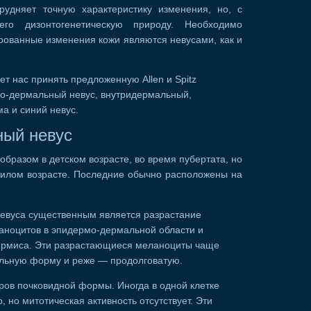
рудняет точную характеристику изменения, но, с
его дизонтогенетическую природу. Необходимо
ированные изменения кожи являются невусами, как и
т нас принять предложенную Allen и Spitz
о-дермальный невус, внутридермальный,
 и синий невус.
ый невус
образом в детском возрасте, во время пубертата, но
пожилом возрасте. Последние обычно расположены на
 невуса существенным является разрастание
аноцитов в эпидермо-дермальной области и
ермиса. Эти разрастающиеся меланоциты чаще
льную форму и реже — продолговатую.
ров почковидной формы. Иногда в одной клетке
 но митотическая активность отсутствует. Эти