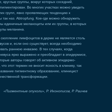
, круглые группы, вокруг которых соседний,
пигментирован. Во многих участках можно увидеть
этих групп, явно проявляющих тенденцию к
 так наз. Abtropfung. Кое-где можно обнаружить
мы единичные меланоциты или их группы, в которых
нулы меланина.
скопление лимфоцитов в дерме не является столь
вусов и, если оно существует, всегда необходимо
евать раннюю инвазию. В тех случаях, когда
невуса ярко выражено и преобладает в эпидермисе,
оторые авторы говорят об активном эпидермо-
что этот термин не вносит ясность в клинику, так
 название пигментному образованию, клиницист
качественной трансформации.
«Пигментные опухоли», Р. Иконописов, Р. Раичев