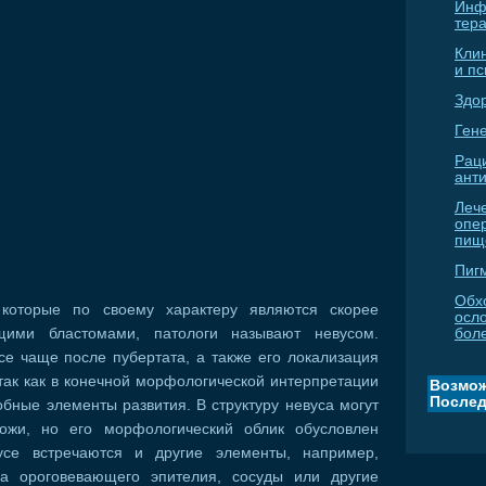
Инф
тер
Кли
и п
Здо
Гене
Рац
ант
Леч
опе
пищ
Пиг
Обх
 которые по своему характеру являются скорее
осл
ими бластомами, патологи называют невусом.
бол
е чаще после пубертата, а также его локализация
так как в конечной морфологической интерпретации
Возмож
Послед
бные элементы развития. В структуру невуса могут
кожи, но его морфологический облик обусловлен
усе встречаются и другие элементы, например,
на ороговевающего эпителия, сосуды или другие