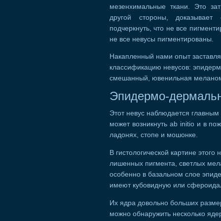
мезенхимальные ткани. Это зат
другой стороны, доказывает 
подчеркнуть, что не все пигмент
не все невусы пигментированы.
Накапленный нами опыт заставляе
классификацию невусов: эпидерм
смешанный, ювенильная меланома
Эпидермо-дермальн
Этот невус наблюдается главным 
может возникнуть ab initio и в 
ладонях, стопе и мошонке.
В гистологической картине этого
лишенных пигмента, светлых мел
особенно в базальном слое эпид
имеют кубовидную или сфероида
Их ядра довольно больших разме
можно обнаружить несколько ядер,