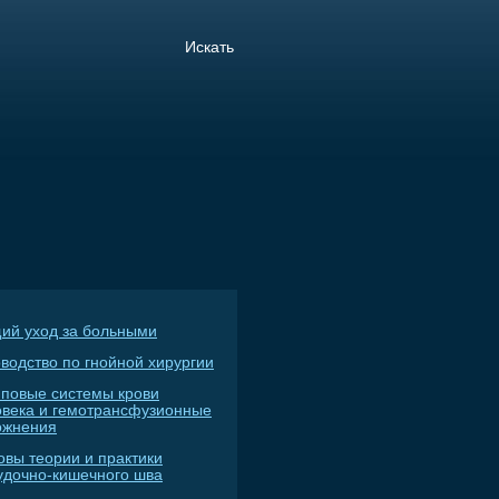
ий уход за больными
водство по гнойной хирургии
пповые системы крови
овека и гемотрансфузионные
ожнения
овы теории и практики
удочно-кишечного шва