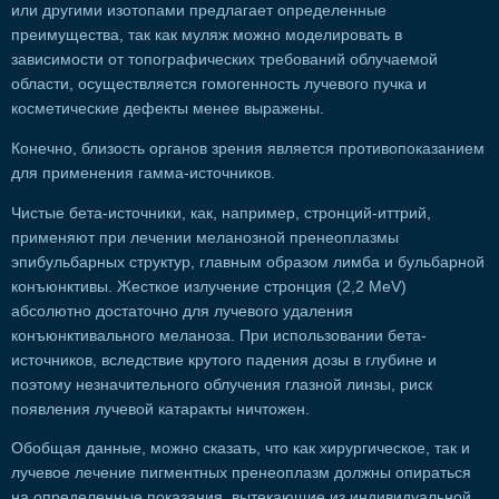
или другими изотопами предлагает определенные
преимущества, так как муляж можно моделировать в
зависимости от топографических требований облучаемой
области, осуществляется гомогенность лучевого пучка и
косметические дефекты менее выражены.
Конечно, близость органов зрения является противопоказанием
для применения гамма-источников.
Чистые бета-источники, как, например, стронций-иттрий,
применяют при лечении меланозной пренеоплазмы
эпибульбарных структур, главным образом лимба и бульбарной
конъюнктивы. Жесткое излучение стронция (2,2 MeV)
абсолютно достаточно для лучевого удаления
конъюнктивального меланоза. При использовании бета-
источников, вследствие крутого падения дозы в глубине и
поэтому незначительного облучения глазной линзы, риск
появления лучевой катаракты ничтожен.
Обобщая данные, можно сказать, что как хирургическое, так и
лучевое лечение пигментных пренеоплазм должны опираться
на определенные показания, вытекающие из индивидуальной