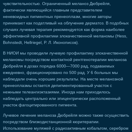
чувствительностью. Ограниченный меланоз Дюбрейля,
фактически являющийся главным представителем
неневоидных пигментных пренеоплазм, многие авторы
принимают как податливый на облучение дерматоз. В подобных
случаях лучевая терапия рекомендуется как форма наиболее
эффективной профилактики злокачественной меланомы (Hess,
Bohnstedt, Hellriegel, P. Л. Иконописов).
В НИОИ мы проводили лучевую профилактику злокачественной
меланомы посредством контактной рентгенотерапии меланоза
Дюбрейля в дозах порядка 6000—7000 рад, подаваемых
ежедневно, фракционировано по 500 рад. У 6 больных мы
наблюдали очень хорошие результаты. На месте меланозной
пренеоплазмы остается депигментированный участок с
нежными телеангиэктазиями. Иногда нам приходилось
наблюдать центрально или эпицентрически расположенный
участок фагоцитированного пигмента.
Лучевое лечение меланоза Дюбрейля можно также осуществить
посредством близкодистанционной кюритерапии.
Использование муляжей с радиоактивным кобальтом, серебром