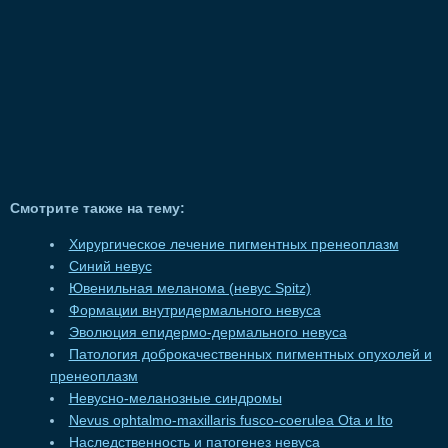
Смотрите также на тему:
Хирургическое лечение пигментных пренеоплазм
Синий невус
Ювенильная меланома (невус Spitz)
Формации внутридермального невуса
Эволюция епидермо-дермального невуса
Патология доброкачественных пигментных опухолей и
пренеоплазм
Невусно-меланозные синдромы
Nevus ophtalmo-maxillaris fusco-coerulea Ota и Ito
Наследственность и патогенез невуса