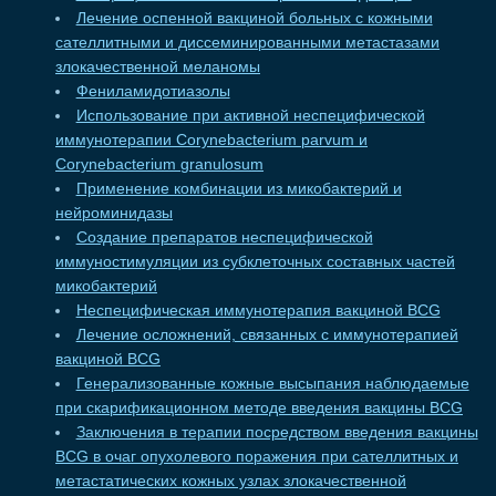
Лечение оспенной вакциной больных с кожными
сателлитными и диссеминированными метастазами
злокачественной меланомы
Фениламидотиазолы
Использование при активной неспецифической
иммунотерапии Corynebacterium parvum и
Corynebacterium granulosum
Применение комбинации из микобактерий и
нейроминидазы
Создание препаратов неспецифической
иммуностимуляции из субклеточных составных частей
микобактерий
Неспецифическая иммунотерапия вакциной BCG
Лечение осложнений, связанных с иммунотерапией
вакциной BCG
Генерализованные кожные высыпания наблюдаемые
при скарификационном методе введения вакцины BCG
Заключения в терапии посредством введения вакцины
BCG в очаг опухолевого поражения при сателлитных и
метастатических кожных узлах злокачественной