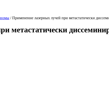
аномы
/
Применение лазерных лучей при метастатически диссем
ри метастатически диссемини