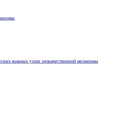
еланомы
еских кожных узлах злокачественной меланомы