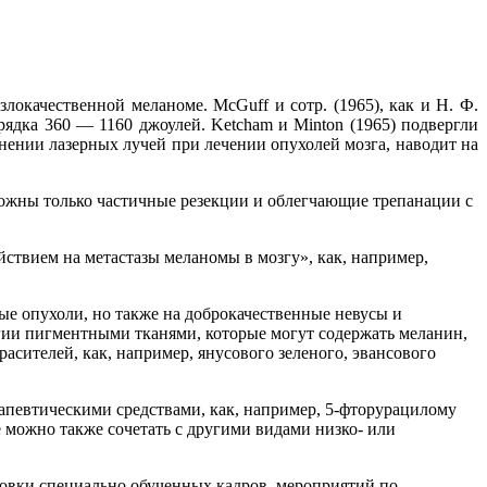
окачественной меланоме. McGuff и сотр. (1965), как и Н. Ф.
ядка 360 — 1160 джоулей. Ketcham и Minton (1965) подвергли
нении лазерных лучей при лечении опухолей мозга, наводит на
можны только частичные резекции и облегчающие трепанации с
твием на метастазы меланомы в мозгу», как, например,
ые опухоли, но также на доброкачественные невусы и
ргии пигментными тканями, которые могут содержать меланин,
сителей, как, например, янусового зеленого, эвансового
певтическими средствами, как, например, 5-фторурацилому
е можно также сочетать с другими видами низко- или
товки специально обученных кадров, мероприятий по