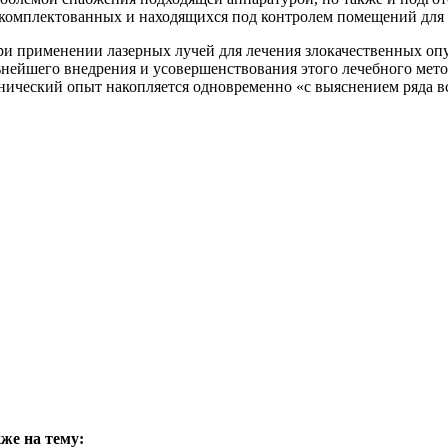
комплектованных и находящихся под контролем помещений для 
 применении лазерных лучей для лечения злокачественных опу
ьнейшего внедрения и усовершенствования этого лечебного мето
нический опыт накопляется одновременно «с выяснением ряда вс
же на тему: