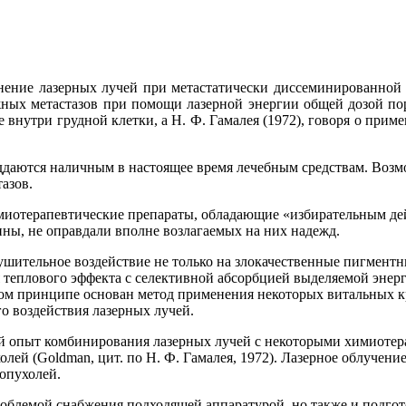
нение лазерных лучей при метастатически диссеминированной зл
ных метастазов при помощи лазерной энергии общей дозой пор
внутри грудной клетки, а Н. Ф. Гамалея (1972), говоря о приме
оддаются наличным в настоящее время лечебным средствам. Воз
азов.
иотерапевтические препараты, обладающие «избирательным дейс
, не оправдали вполне возлагаемых на них надежд.
ушительное воздействие не только на злокачественные пигментн
я теплового эффекта с селективной абсорбцией выделяемой эне
м принципе основан метод применения некоторых витальных кра
го воздействия лазерных лучей.
й опыт комбинирования лазерных лучей с некоторыми химиотера
лей (Goldman, цит. по Н. Ф. Гамалея, 1972). Лазерное облучени
опухолей.
роблемой снабжения подходящей аппаратурой, но также и подго