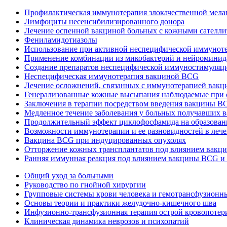
Профилактическая иммунотерапия злокачественной мел
Лимфоциты несенсибилизированного донора
Лечение оспенной вакциной больных с кожными сателл
Фениламидотиазолы
Использование при активной неспецифической иммунотера
Применение комбинации из микобактерий и нейроминид
Создание препаратов неспецифической иммуностимуляци
Неспецифическая иммунотерапия вакциной BCG
Лечение осложнений, связанных с иммунотерапией вак
Генерализованные кожные высыпания наблюдаемые при
Заключения в терапии посредством введения вакцины BC
Медленное течение заболевания у больных получавших
Продолжительный эффект циклофосфамида на образован
Возможности иммунотерапии и ее разновидностей в леч
Вакцина BCG при индуцированных опухолях
Отторжение кожных трансплантатов под влиянием вак
Ранняя иммунная реакция под влиянием вакцины BCG и
Общий уход за больными
Руководство по гнойной хирургии
Групповые системы крови человека и гемотрансфузионн
Основы теории и практики желудочно-кишечного шва
Инфузионно-трансфузионная терапия острой кровопотер
Клиническая динамика неврозов и психопатий