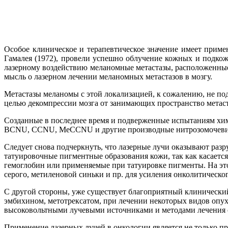
Особое клиническое и терапевтическое значение имеет приме
Гамалея (1972), провели успешно облучение кожных и подкож
лазерному воздействию меланомные метастазы, расположенные 
мысль о лазерном лечении меланомных метастазов в мозгу.
Метастазы меланомы с этой локализацией, к сожалению, не п
целью декомпрессии мозга от занимающих пространство метаст
Созданные в последнее время и подверженные испытаниям хим
BCNU, CCNU, MeCCNU и другие производные нитрозомочевины
Следует снова подчеркнуть, что лазерные лучи оказывают разр
татуировочные пигментные образования кожи, так как касаетс
гемоглобин или применяемые при татуировке пигменты. На это
серого, метиленовой синьки и пр. для усиления онколитическо
С другой стороны, уже существует благоприятный клинически
эмбихином, метотрексатом, при лечении некоторых видов опухо
высоковольтными лучевыми источниками и методами лечения 
Применение лазерных лучей в онкологии является не только п