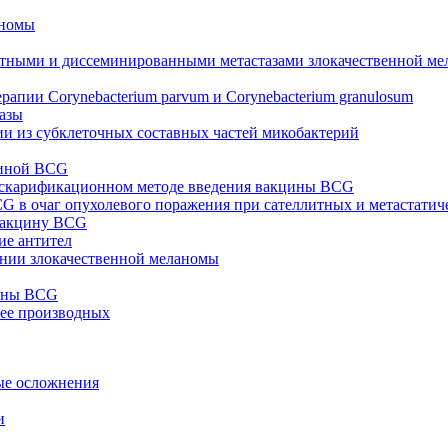
аномы
итными и диссеминированными метастазами злокачественной м
пии Corynebacterium parvum и Corynebacterium granulosum
азы
и из субклеточных составных частей микобактерий
циной BCG
 скарификационном методе введения вакцины BCG
G в очаг опухолевого поражения при сателлитных и метастатич
 вакцину BCG
ие антител
ении злокачественной меланомы
цины BCG
 ее производных
ые осложнения
и