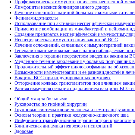
Профилактическая иммунотерапия злокачественной мел
Лимфоциты несенсибилизированного донора
Лечение оспенной вакциной больных с кожными сателл
Фениламидотиазолы
Использование при активной неспецифической иммунотера
Применение комбинации из микобактерий и нейроминид
Создание препаратов неспецифической иммуностимуляци
Неспецифическая иммунотерапия вакциной BCG
Лечение осложнений, связанных с иммунотерапией вак
Генерализованные кожные высыпания наблюдаемые при
Заключения в терапии посредством введения вакцины BC
Медленное течение заболевания у больных получавших
Продолжительный эффект циклофосфамида на образован
Возможности иммунотерапии и ее разновидностей в леч
Вакцина BCG при индуцированных опухолях
Отторжение кожных трансплантатов под влиянием вак
Ранняя иммунная реакция под влиянием вакцины BCG и
Общий уход за больными
Руководство по гнойной хирургии
Групповые системы крови человека и гемотрансфузионн
Основы теории и практики желудочно-кишечного шва
Инфузионно-трансфузионная терапия острой кровопотер
Клиническая динамика неврозов и психопатий
Здоровье