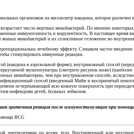
иальных организмов на миллилитр вакцины, которое различно 
возрастает число мертвых микобактерий. По мнению некоторых 
женные иммуногенность и вирулентность. В настоящее время ви
и живых микобактерий и их селективное отложение во внутренн
пропорциональна лечебному эффекту. Слишком частое введение
чтобы стимулировать иммунные реакции.
б (вакцина в аэрозольной форме); внутрикожный способ (неред
б перкутанной мультипунктры (смотрите рисунок ниже) (наиболе
енных микобактерии, чем при внутрикожном способе, вследстви
ификационный способ (введенный Mathe и воспринятый некоторым
времени исчерпывающий всю кожную поверхность при периодич
этим инфекциям детей, больных лейкозом.
шая эритемная реакция после иммуностимуляции при помощ
ной эритродермии по всему телу. Внутривенный или внутриар