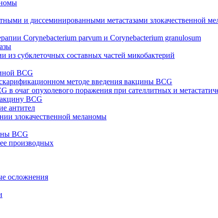
аномы
итными и диссеминированными метастазами злокачественной м
пии Corynebacterium parvum и Corynebacterium granulosum
азы
и из субклеточных составных частей микобактерий
циной BCG
 скарификационном методе введения вакцины BCG
G в очаг опухолевого поражения при сателлитных и метастатич
 вакцину BCG
ие антител
ении злокачественной меланомы
цины BCG
 ее производных
ые осложнения
и