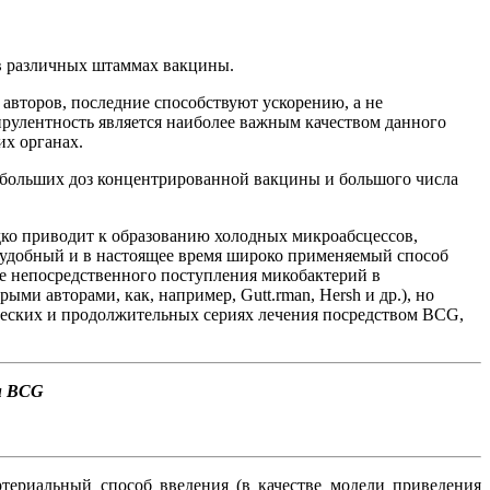
в различных штаммах вакцины.
авторов, последние способствуют ускорению, а не
рулентность является наиболее важным качеством данного
их органах.
 больших доз концентрированной вакцины и большого числа
ко приводит к образованию холодных микроабсцессов,
е удобный и в настоящее время широко применяемый способ
е непосредственного поступления микобактерий в
и авторами, как, например, Gutt.rman, Hersh и др.), но
еских и продолжительных сериях лечения посредством BCG,
и BCG
териальный способ введения (в качестве модели приведения