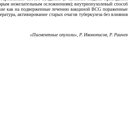
торым нежелательным осложнениям); внутриопухолевый способ
твие как на подверженные лечению вакциной BCG пораженные
ература, активирование старых очагов туберкулеза без влияния
«Пигментные опухоли», Р. Иконописов, Р. Раичев