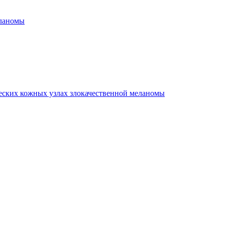
еланомы
еских кожных узлах злокачественной меланомы