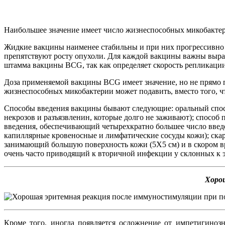
Наибольшее значение имеет число жизнеспособных микобактер
Жидкие вакцины наименее стабильны и при них прогрессивно 
препятствуют росту опухоли. Для каждой вакцины важны выра
штамма вакцины BCG, так как определяет скорость репликаци
Доза применяемой вакцины BCG имеет значение, но не прямо 
жизнеспособных микобактерии может подавить, вместо того, 
Способы введения вакцины бывают следующие: оральный спосо
некрозов и разъязвленин, которые долго не заживают); спосо
введения, обеспечивающий четырехкратно большее число введ
капиллярные кровеносные и лимфатические сосуды кожи); скар
занимающий большую поверхность кожи (5X5 см) и в скором 
очень часто приводящий к вторичной инфекции у склонных к 
Хоро
Кроме того, иногда появляется осложнение от импетигиноз