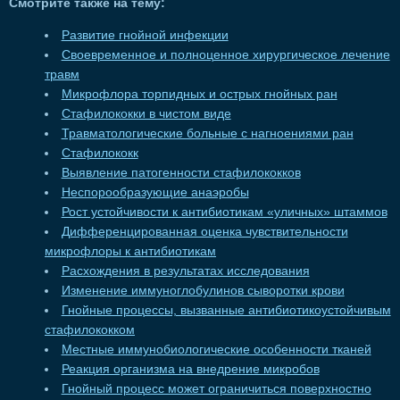
Смотрите также на тему:
Развитие гнойной инфекции
Своевременное и полноценное хирургическое лечение
травм
Микрофлора торпидных и острых гнойных ран
Стафилококки в чистом виде
Травматологические больные с нагноениями ран
Стафилококк
Выявление патогенности стафилококков
Неспорообразующие анаэробы
Рост устойчивости к антибиотикам «уличных» штаммов
Дифференцированная оценка чувствительности
микрофлоры к антибиотикам
Расхождения в результатах исследования
Изменение иммуноглобулинов сыворотки крови
Гнойные процессы, вызванные антибиотикоустойчивым
стафилококком
Местные иммунобиологические особенности тканей
Реакция организма на внедрение микробов
Гнойный процесс может ограничиться поверхностно