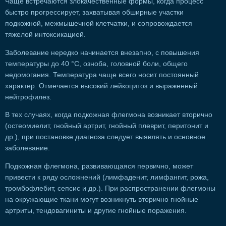
Чаще встречаются злокачественные формы, когда процесс
быстро прогрессирует, захватывая обширные участки
подкожной, межмышечной клетчатки, и сопровождается
тяжелой интоксикацией.
Заболевание нередко начинается внезапно, с повышения
температуры до 40 °С, озноба, головной боли, общего
недомогания. Температура чаще всего носит постоянный
характер. Отмечается высокий лейкоцитоз и выраженный
нейтрофилез.
В тех случаях, когда подкожная флегмона возникает вторично
(остеомиелит, гнойный артрит, гнойный плеврит, перитонит и
др.), при постановке диагноза следует выявлять и основное
заболевание.
Подкожная флегмона, развивающаяся первично, может
привести к ряду осложнений (лимфаденит, лимфангит, рожа,
тромбофлебит, сепсис и др.). При распространении флегмоны
на окружающие ткани могут возникнуть вторично гнойные
артриты, тендовагиниты и другие гнойные поражения.