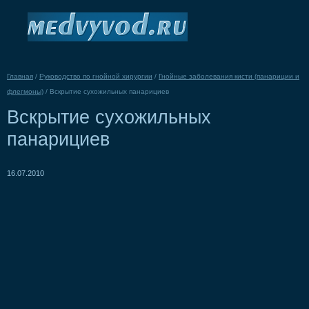
Главная
/
Руководство по гнойной хирургии
/
Гнойные заболевания кисти (панариции и
флегмоны)
/
Вскрытие сухожильных панарициев
Вскрытие сухожильных
панарициев
16.07.2010