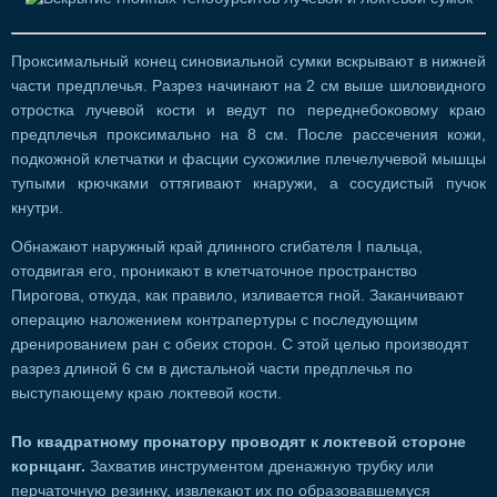
Проксимальный конец синовиальной сумки вскрывают в нижней
части предплечья. Разрез начинают на 2 см выше шиловидного
отростка лучевой кости и ведут по переднебоковому краю
предплечья проксимально на 8 см. После рассечения кожи,
подкожной клетчатки и фасции сухожилие плечелучевой мышцы
тупыми крючками оттягивают кнаружи, а сосудистый пучок
кнутри.
Обнажают наружный край длинного сгибателя I пальца,
отодвигая его, проникают в клетчаточное пространство
Пирогова, откуда, как правило, изливается гной. Заканчивают
операцию наложением контрапертуры с последующим
дренированием ран с обеих сторон. С этой целью производят
разрез длиной 6 см в дистальной части предплечья по
выступающему краю локтевой кости.
По квадратному пронатору проводят к локтевой стороне
корнцанг.
Захватив инструментом дренажную трубку или
перчаточную резинку, извлекают их по образовавшемуся