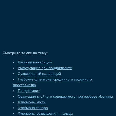
Смотрите также на тему:
Костный панариций
Ампупутация при пандактилите
Сухожильный панариций
Глубокие флегмоны срединного ладонного
пространства
Пандактилит
Эвакуация гнойного содержимого при разрезе Изелина
Флегмоны кисти
Флегмона тенара
Флегмоны возвышения I пальца