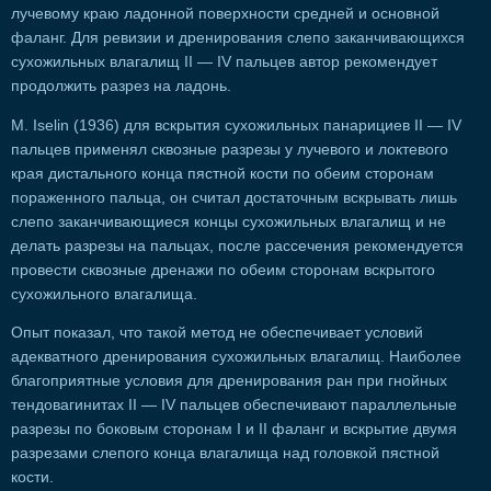
лучевому краю ладонной поверхности средней и основной
фаланг. Для ревизии и дренирования слепо заканчивающихся
сухожильных влагалищ II — IV пальцев автор рекомендует
продолжить разрез на ладонь.
М. Iselin (1936) для вскрытия сухожильных панарициев II — IV
пальцев применял сквозные разрезы у лучевого и локтевого
края дистального конца пястной кости по обеим сторонам
пораженного пальца, он считал достаточным вскрывать лишь
слепо заканчивающиеся концы сухожильных влагалищ и не
делать разрезы на пальцах, после рассечения рекомендуется
провести сквозные дренажи по обеим сторонам вскрытого
сухожильного влагалища.
Опыт показал, что такой метод не обеспечивает условий
адекватного дренирования сухожильных влагалищ. Наиболее
благоприятные условия для дренирования ран при гнойных
тендовагинитах II — IV пальцев обеспечивают параллельные
разрезы по боковым сторонам I и II фаланг и вскрытие двумя
разрезами слепого конца влагалища над головкой пястной
кости.