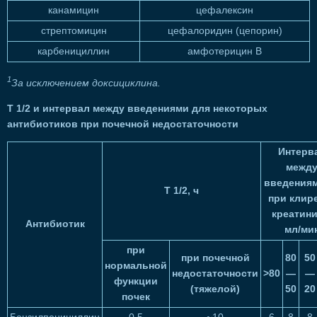
канамицин
цефалексин
стрептомицин
цефалоридин (цепорин)
карбенициллин
амфотерицин В
1
За исключением доксициклина.
T 1/2 и интервал между введениями для некоторых
антибиотиков при почечной недостаточности
Интерв
межд
введениям
Т 1/2, ч
при клир
креатини
Антибиотик
мл/ми
при
при почечной
80
50
нормальной
недостаточности
>80
—
—
функции
(тяжелой)
50
20
почек