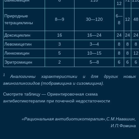
Ванкомицин
6
210
72
21
12
Природные
6—
8—9
30—120
12
48
тетрациклины
8
Доксициклин
16
16—24
24
24
24
Левомицетин
3
3—4
8
8
8
Линкомицин
5
10—15
8
8
12
Эритромицин
2
5—8
6
6
6
1
Аналогичны характеристики и для других новых
аминогликозидов (тобрамицина и сизомицина).
Смотрите таблицу — Ориентировочная схема
антибиотикотерапии при почечной недостаточности
«Рациональная антибиотикотерапия»,С.М.Навашин,
И.П.Фомина