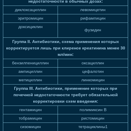
недостаточности в обычных дозах:
диклоксациллин
левомицетин
эритромицин
рифампицин
доксициклин
фузидин
Группа II. Антибиотики, схема применения которых
корректируется лишь при клиренсе креатинина менее 30
мл/мин:
бензилпенициллин
оксациллин
ампициллин
цефалотин
метициллин
линкомицин
Группа III. Антибиотики, применение которых при
почечной недостаточности требует обязательной
корректировки схем введения:
гентамицин
полимиксин В
тобрамицин
ристомицин
сизомицин
тетрациклины1