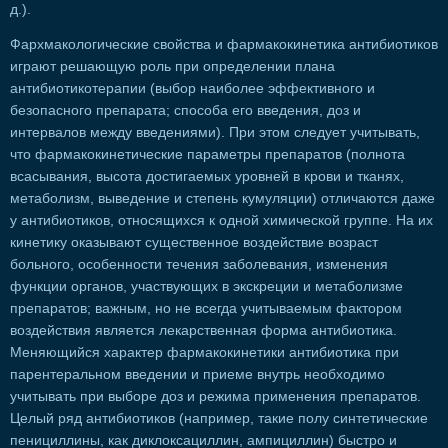
д.).
Фархмакологические свойства и фармакокинетика антибиотиков
играют решающую роль при определении плана
антибиотикотерапии (выбор наиболее эффективного и
безопасного препарата; способа его введения, доз и
интервалов между введениями). При этом следует учитывать,
что фармакокинетические параметры препаратов (полнота
всасывания, высота достигаемых уровней в крови и тканях,
метаболизм, выведение и степень кумуляции) отличаются даже
у антибиотиков, относящихся к одной химической группе. На их
кинетику оказывают существенное воздействие возраст
больного, особенности течения заболевания, изменения
функции органов, участвующих в экскреции и метаболизме
препаратов; важным, но не всегда учитываемым фактором
воздействия является лекарственная форма антибиотика.
Меняющийся характер фармакокинетики антибиотика при
парентеральном введении и приеме внутрь необходимо
учитывать при выборе доз и режима применения препаратов.
Целый ряд антибиотиков (например, такие полу синтетические
пенициллины, как диклоксациллин, ампициллин) быстро и