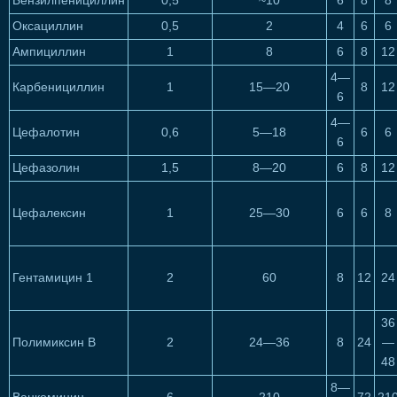
Бензилпенициллин
0,5
~10
6
8
8
Оксациллин
0,5
2
4
6
6
Ампициллин
1
8
6
8
12
4—
Карбенициллин
1
15—20
8
12
6
4—
Цефалотин
0,6
5—18
6
6
6
Цефазолин
1,5
8—20
6
8
12
Цефалексин
1
25—30
6
6
8
Гентамицин 1
2
60
8
12
24
36
Полимиксин В
2
24—36
8
24
—
48
8—