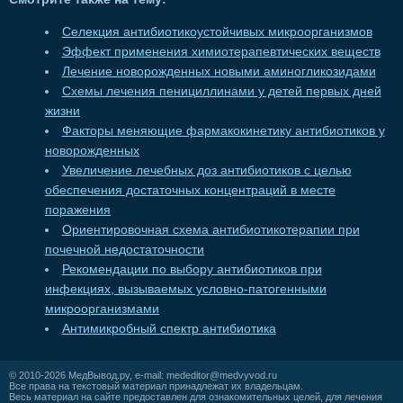
Селекция антибиотикоустойчивых микроорганизмов
Эффект применения химиотерапевтических веществ
Лечение новорожденных новыми аминогликозидами
Схемы лечения пенициллинами у детей первых дней
жизни
Факторы меняющие фармакокинетику антибиотиков у
новорожденных
Увеличение лечебных доз антибиотиков с целью
обеспечения достаточных концентраций в месте
поражения
Ориентировочная схема антибиотикотерапии при
почечной недостаточности
Рекомендации по выбору антибиотиков при
инфекциях, вызываемых условно-патогенными
микроорганизмами
Антимикробный спектр антибиотика
© 2010-2026
МедВывод.ру
, e-mail:
mededitor@medvyvod.ru
Все права на текстовый материал принадлежат их владельцам.
Весь материал на сайте предоставлен для ознакомительных целей, для лечения