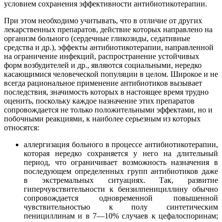
условием сохранения эффективности антибиотикотерапии.
При этом необходимо учитывать, что в отличие от других
лекарственных препаратов, действие которых направлено на
организм больного (сердечные гликозиды, седативные
средства и др.), эффекты антибиотикотерапии, направленной
на ограничение инфекций, распространение устойчивых
форм возбудителей и др., являются социальными, нередко
касающимися человеческой популяции в целом. Широкое и не
всегда рациональное применение антибиотиков вызывает
последствия, значимость которых в настоящее время трудно
оценить, поскольку каждое назначение этих препаратов
сопровождается не только положительными эффектами, но и
побочными реакциями, к наиболее серьезным из которых
относятся:
аллергизация больного в процессе антибиотикотерапии,
которая нередко сохраняется у него на длительный
период, что ограничивает возможность назначения в
последующем определенных групп антибиотиков даже
в экстремальных ситуациях. Так, развитие
гиперчувствительности к бензилпенициллину обычно
сопровождается одновременной повышенной
чувствительностью к полу синтетическим
пенициллинам и в 7—10% случаев к цефалоспоринам;