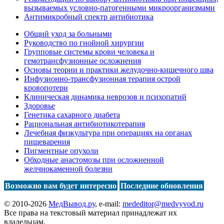
вызываемых условно-патогенными микроорганизмами
Антимикробный спектр антибиотика
Общий уход за больными
Руководство по гнойной хирургии
Групповые системы крови человека и
гемотрансфузионные осложнения
Основы теории и практики желудочно-кишечного шва
Инфузионно-трансфузионная терапия острой
кровопотери
Клиническая динамика неврозов и психопатий
Здоровье
Генетика сахарного диабета
Рациональная антибиотикотерапия
Лечебная физкультура при операциях на органах
пищеварения
Пигментные опухоли
Обходные анастомозы при осложненной
желчнокаменной болезни
Возможно вам будет интересно
Последние обновления
© 2010-2026
МедВывод.ру
, e-mail:
mededitor@medvyvod.ru
Все права на текстовый материал принадлежат их
владельцам.