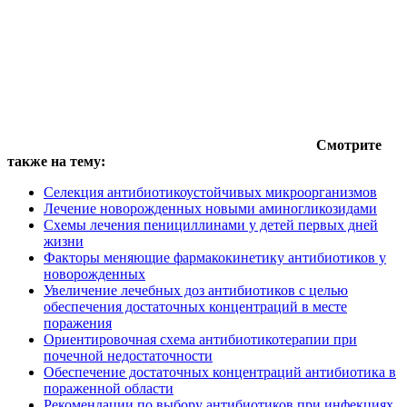
Смотрите
также на тему:
Селекция антибиотикоустойчивых микроорганизмов
Лечение новорожденных новыми аминогликозидами
Схемы лечения пенициллинами у детей первых дней
жизни
Факторы меняющие фармакокинетику антибиотиков у
новорожденных
Увеличение лечебных доз антибиотиков с целью
обеспечения достаточных концентраций в месте
поражения
Ориентировочная схема антибиотикотерапии при
почечной недостаточности
Обеспечение достаточных концентраций антибиотика в
пораженной области
Рекомендации по выбору антибиотиков при инфекциях,