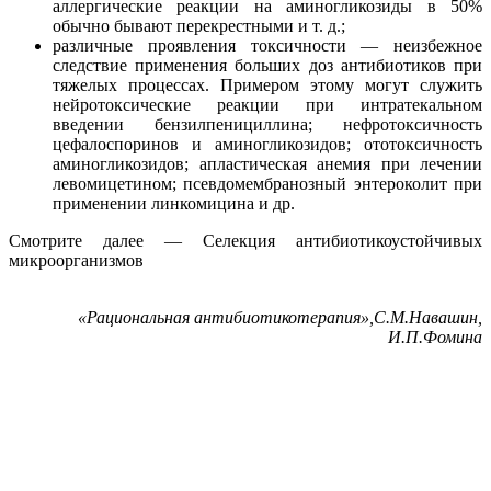
аллергические реакции на аминогликозиды в 50%
обычно бывают перекрестными и т. д.;
различные проявления токсичности — неизбежное
следствие применения больших доз антибиотиков при
тяжелых процессах. Примером этому могут служить
нейротоксические реакции при интратекальном
введении бензилпенициллина; нефротоксичность
цефалоспоринов и аминогликозидов; ототоксичность
аминогликозидов; апластическая анемия при лечении
левомицетином; псевдомембранозный энтероколит при
применении линкомицина и др.
Смотрите далее — Селекция антибиотикоустойчивых
микроорганизмов
«Рациональная антибиотикотерапия»,С.М.Навашин,
И.П.Фомина