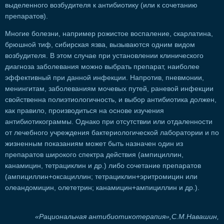
выделенного возбудителя к антибиотику (или к сочетанию
препаратов).
Многие болезни, например рожистое воспаление, скарлатина,
брюшной тиф, сибирская язва, вызываются одним видом
возбудителя. В этом случае при установлении клинического
диагноза заболевания можно выбрать препарат, наиболее
эффективный при данной инфекции. Напротив, пневмонии,
менингитам, заболеваниям мочевых путей, раневой инфекции
свойственна полиэтиологичность, и выбор антибиотика должен,
как правило, производиться на основе изучения
антибиотикограммы. Однако при отсутствии или отдаленности
от лечебного учреждения бактериологической лаборатории и по
жизненным показаниям может быть назначен один из
препаратов широкого спектра действия (ампициллин,
канамицин, тетрациклин и др.) либо сочетание препаратов
(ампициллин+оксациллин; тетрациклин+эритромицин или
олеандомицин, олететрин; канамицин+ампициллин и др.).
«Рациональная антибиотикотерапия»,С.М.Навашин,