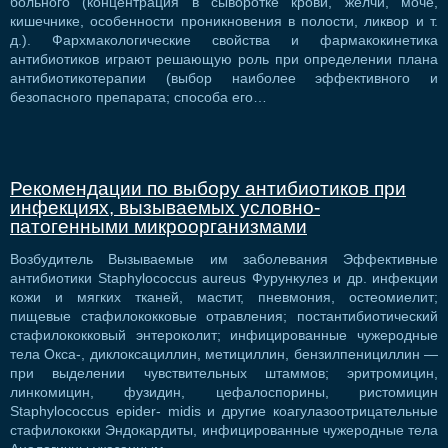
больного (концентрация в сыворотке крови, желчи, моче,
кишечнике, особенности проникновения в полости, ликвор и т.
д.). Фархмакологические свойства и фармакокинетика
антибиотиков играют решающую роль при определении плана
антибиотикотерапии (выбор наиболее эффективного и
безопасного препарата; способа его…
Рекомендации по выбору антибиотиков при
инфекциях, вызываемых условно-
патогенными микроорганизмами
Возбудитель Вызываемые им заболевания Эффективные
антибио­тики Staphylococcus aureus Фурункулез и др. инфекции
кожи и мягких тканей, мастит, пневмония, остеомиелит;
пищевые стафилококковые отравления; постантибиотический
стафилококковый энтероколит; инфицированные чужеродные
тела Окса-, диклоксациллин, метициллин, бензилпенициллин —
при выделении чувствительных штаммов; эритромицин,
линкомицин, фузидин, цефалоспорины, ристомицин
Staphylococcus epider- midis и другие коагулазоотрицательные
ста­филококки Эндокардиты, инфицированные чужеродные тела