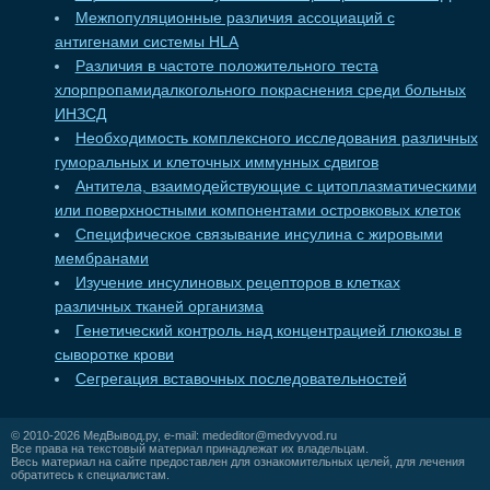
Межпопуляционные различия ассоциаций с
антигенами системы HLA
Различия в частоте положительного теста
хлорпропамидалкогольного покраснения среди больных
ИНЗСД
Необходимость комплексного исследования различных
гуморальных и клеточных иммунных сдвигов
Антитела, взаимодействующие с цитоплазматическими
или поверхностными компонентами островковых клеток
Специфическое связывание инсулина с жировыми
мембранами
Изучение инсулиновых рецепторов в клетках
различных тканей организма
Генетический контроль над концентрацией глюкозы в
сыворотке крови
Сегрегация вставочных последовательностей
© 2010-2026
МедВывод.ру
, e-mail:
mededitor@medvyvod.ru
Все права на текстовый материал принадлежат их владельцам.
Весь материал на сайте предоставлен для ознакомительных целей, для лечения
обратитесь к специалистам.