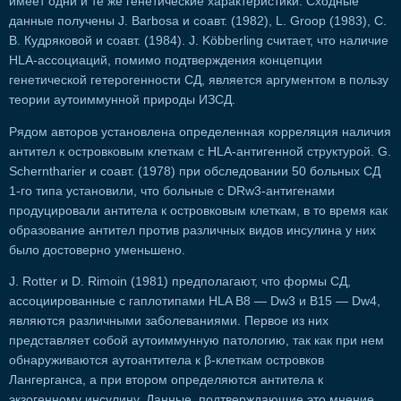
имеет одни и те же генетические характеристики. Сходные
данные получены J. Barbosa и соавт. (1982), L. Groop (1983), С.
В. Кудряковой и соавт. (1984). J. Köbberling считает, что наличие
HLA-ассоциаций, помимо подтверждения концепции
генетической гетерогенности СД, является аргументом в пользу
теории аутоиммунной природы ИЗСД.
Рядом авторов установлена определенная корреляция наличия
антител к островковым клеткам с HLA-антигенной структурой. G.
Scherntharier и соавт. (1978) при обследовании 50 больных СД
1-го типа установили, что больные с DRw3-антигенами
продуцировали антитела к островковым клеткам, в то время как
образование антител против различных видов инсулина у них
было достоверно уменьшено.
J. Rotter и D. Rimoin (1981) предполагают, что формы СД,
ассоциированные с гаплотипами HLA В8 — Dw3 и В15 — Dw4,
являются различными заболеваниями. Первое из них
представляет собой аутоиммунную патологию, так как при нем
обнаруживаются аутоантитела к β-клеткам островков
Лангерганса, а при втором определяются антитела к
экзогенному инсулину. Данные, подтверждающие это мнение,