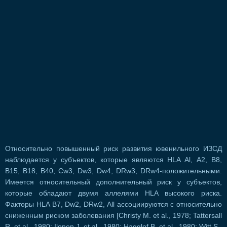
Относительно повышенный риск развития ювенильного ИЗСД
наблюдается у субъектов, которые являются HLA Аl, А2, В8,
В15, В18, В40, Cw3, Dw3, Dw4, DRw3, DRw4-пoлoжитeльными.
Имеется относительный дополнительный риск у субъектов,
которые обладают двумя аллелями HLA высокого риска.
Факторы HLA В7, Dw2, DRw2, All ассоциируются с относительно
сниженным риском заболевания [Christy М. et al., 1978; Tattersall
R. et al., 1980; Ilonen J. et al., 1980; Hagglof B. et al., 1980; Witt S.,