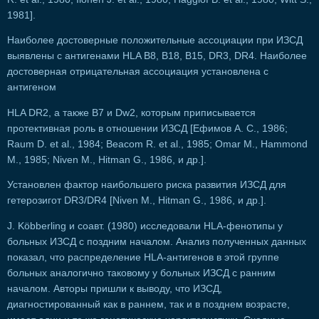
1981].
Наиболее достоверные положительные ассоциации при ИЗСД
выявлены с антигенами HLA В8, В18, В15, DR3, DR4. Наиболее
достоверная отрицательная ассоциация установлена с
антигеном
HLA DR2, а также B7 и Dw2, которым приписывается
протективная роль в отношении ИЗСД [Ефимов А. С., 1986;
Raum D. et al., 1984; Beacom R. et al., 1985; Omar M., Hammond
M., 1985; Niven M., Hitman G., 1986, и др.].
Установлен фактор наибольшего риска развития ИЗСД для
гетерозигот DR3/DR4 [Niven М., Hitman G., 1986, и др.].
J. Köbberling и соавт. (1980) исследовали HLA-фенотипы у
больных ИЗСД с поздним началом. Анализ полученных данных
показал, что распределение HLA-антигенов в этой группе
больных аналогично таковому у больных ИЗСД с ранним
началом. Авторы пришли к выводу, что ИЗСД,
диагностированный как в раннем, так и в позднем возрасте,