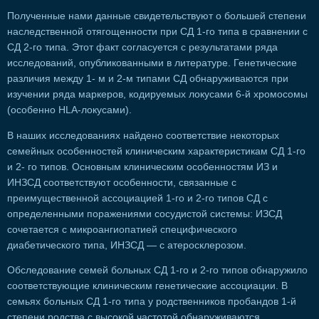
Полученные нами данные свидетельствуют о большей степени
наследственной отягощенности при СД 1-го типа в сравнении с
СД 2-го типа. Этот факт согласуется с результатами ряда
исследований, опубликованными в литературе. Генетические
различия между 1- м и 2-м типами СД обнаруживаются при
изучении ряда маркеров, кодируемых локусами 6-й хромосомы
(особенно HLA-локусами).
В наших исследованиях найдено соответствие некоторых
семейных особенностей клиническим характеристикам СД 1-го
и 2- го типов. Основным клиническим особенностям ИЗ и
ИНЗСД соответствуют особенности, связанные с
преимущественной ассоциацией 1-го и 2-го типов СД с
определенными поражениями сосудистой системы: ИЗСД
сочетается с микроангиопатией специфического
диабетического типа, ИНЗСД — с атеросклерозом.
Обследование семей больных СД 1-го и 2-го типов обнаружило
соответствующие клиническим генетические ассоциации. В
семьях больных СД 1-го типа у родственников пробандов 1-й
степени родства с высокой частотой обнаруживаются