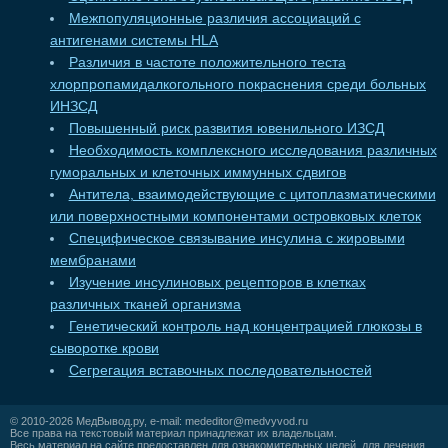
Межпопуляционные различия ассоциаций с
антигенами системы HLA
Различия в частоте положительного теста
хлорпропамидалкогольного покраснения среди больных
ИНЗСД
Повышенный риск развития ювенильного ИЗСД
Необходимость комплексного исследования различных
гуморальных и клеточных иммунных сдвигов
Антитела, взаимодействующие с цитоплазматическими
или поверхностными компонентами островковых клеток
Специфическое связывание инсулина с жировыми
мембранами
Изучение инсулиновых рецепторов в клетках
различных тканей организма
Генетический контроль над концентрацией глюкозы в
сыворотке крови
Сегрегация вставочных последовательностей
© 2010-2026
МедВывод.ру
, e-mail:
mededitor@medvyvod.ru
Все права на текстовый материал принадлежат их владельцам.
Весь материал на сайте предоставлен для ознакомительных целей, для лечения