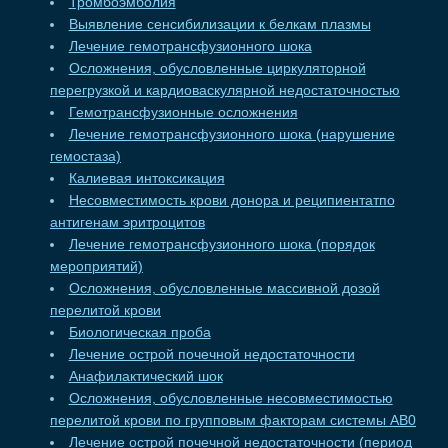
Тромбоэмболия
Выявление сенсибилизации к белкам плазмы
Лечение гемотрансфузионного шока
Осложнения, обусловленные циркуляторной
перегрузкой и кардиоваскулярной недостаточностью
Гемотрансфузионные осложнения
Лечение гемотрансфузионного шока (нарушение
гемостаза)
Калиевая интоксикация
Несовместимость крови донора и реципиентатпо
антигенам эритроцитов
Лечение гемотрансфузионного шока (порядок
мероприятий)
Осложнения, обусловленные массивной дозой
перелитой крови
Биологическая проба
Лечение острой почечной недостаточности
Анафилактический шок
Осложнения, обусловленные несовместимостью
перелитой крови по групповым факторам системы АВ0
Лечение острой почечной недостаточности (период