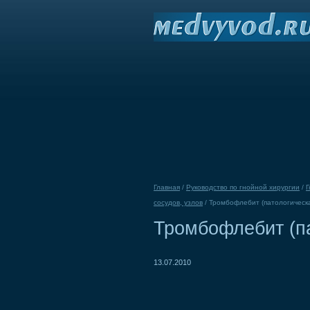
Главная
/
Руководство по гнойной хирургии
/
Г
сосудов, узлов
/
Тромбофлебит (патологическ
Тромбофлебит (п
13.07.2010