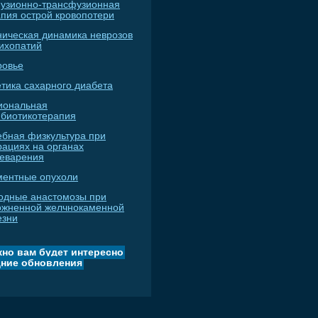
узионно-трансфузионная
апия острой кровопотери
ническая динамика неврозов
сихопатий
ровье
тика сахарного диабета
иональная
ибиотикотерапия
ебная физкультура при
рациях на органах
еварения
ментные опухоли
одные анастомозы при
ожненной желчнокаменной
езни
но вам будет интересно
ние обновления