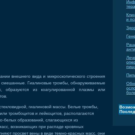
Инф
тер
Кли
и п
Здо
Гене
Рац
ант
Леч
опе
пищ
Пиг
ании внешнего вида и микроскопического строения
 и смешанные. Гиалиновые тромбы, обнаруживаемые
Обх
осл
, образуются из коагулированной плазмы или
бол
тов.
стекловидной, гиалиновой массы. Белые тромбы,
Возмож
Послед
или тромбоцитов и лейкоцитов, располагаются
то-белых образований, слагающихся из
масс, возникающих при распаде кровяных
няют просвет вены в виде темно-красных масс, они