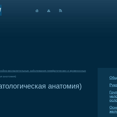
нойно-воспалительные заболевания лимфатических и кровеносных
ая анатомия)
Общ
атологическая анатомия)
Руко
Гру
чел
осл
Осн
жел