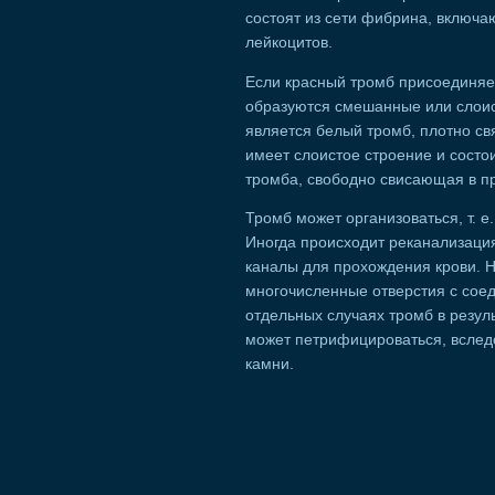
состоят из сети фибрина, включ
лейкоцитов.
Если красный тромб присоединяет
образуются смешанные или слоис
является белый тромб, плотно св
имеет слоистое строение и состои
тромба, свободно свисающая в пр
Тромб может организоваться, т. 
Иногда происходит реканализация 
каналы для прохождения крови. 
многочисленные отверстия с сое
отдельных случаях тромб в резул
может петрифицироваться, вслед
камни.