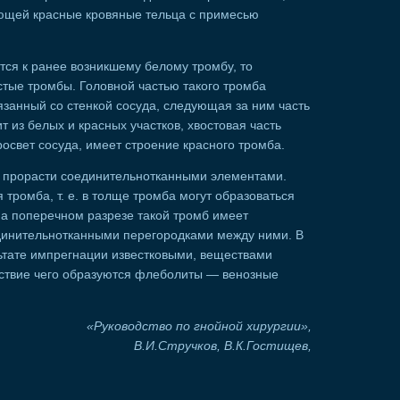
ающей красные кровяные тельца с примесью
ся к ранее возникшему белому тромбу, то
тые тромбы. Головной частью такого тромба
язанный со стенкой сосуда, следующая за ним часть
т из белых и красных участков, хвостовая часть
освет сосуда, имеет строение красного тромба.
е. прорасти соединительнотканными элементами.
тромба, т. е. в толще тромба могут образоваться
На поперечном разрезе такой тромб имеет
динительнотканными перегородками между ними. В
ьтате импрегнации известковыми, веществами
ствие чего образуются флеболиты — венозные
«Руководство по гнойной хирургии»,
В.И.Стручков, В.К.Гостищев,