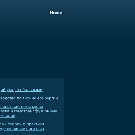
ий уход за больными
водство по гнойной хирургии
пповые системы крови
овека и гемотрансфузионные
ожнения
овы теории и практики
удочно-кишечного шва