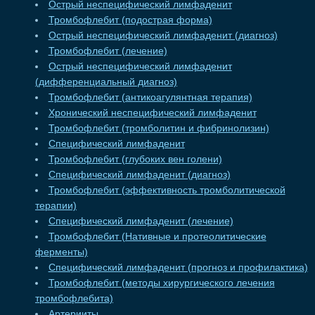
Острый неспецифический лимфаденит
Тромбофлебит (подострая форма)
Острый неспецифический лимфаденит (диагноз)
Тромбофлебит (лечение)
Острый неспецифический лимфаденит
(дифференциальный диагноз)
Тромбофлебит (антикоагулянтная терапия)
Хронический неспецифический лимфаденит
Тромбофлебит (тромболитин и фибринолизин)
Специфический лимфаденит
Тромбофлебит (глубоких вен голени)
Специфический лимфаденит (диагноз)
Тромбофлебит (эффективность тромболитической
терапии)
Специфический лимфаденит (лечение)
Тромбофлебит (Нативные и протеолитические
ферменты)
Специфический лимфаденит (прогноз и профилактика)
Тромбофлебит (методы хирургического лечения
тромбофлебита)
Артерииты