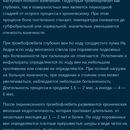
наступает полного излечения. Подострый тромбофлебит как
глубоких, так и поверхностных вен является переходной
стадией от острого процесса к хроническому. При этом
процессе боли постепенно стихают, температура снижается до
субфебрильной или нормальной, значительно уменьшается
отечность конечности.
При тромбофлебите глубоких вен по ходу сосудистого пучка На
бедре и по ходу венозного ствола при поражении подкожных
вен болезненности при пальпации не отмечается. Уплотнения и
инфильтраты определяются по ходу вен на небольшом
протяжении или совсем не определяются. При полной нагрузке
на больную конечность, при хождении и стоянии отек может
увеличиваться, наблюдается небольшая болезненность.
Длительность процесса в среднем 1,5 — 2 мес, а иногда — 4 —
6 мес.
После перенесенного тромбофлебита развивается хроническая
венозная недостаточность, которая протекает длительно, от
нескольких месяцев до 1 — 2 лет и более. По ходу пораженных
вен определяются плотные прерывистые шнуры в виде четок на
отдельных участках, безболезненные или несколько