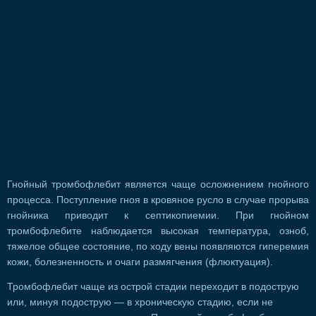
Гнойный тромбофлебит является чаще осложнением гнойного
процесса. Поступление гноя в кровяное русло в случае прорыва
гнойника приводит к септикопиемии. При гнойном
тромбофлебите наблюдается высокая температура, озноб,
тяжелое общее состояние, по ходу вены появляются гиперемия
кожи, болезненность и очаги размягчения (флюктуация).
Тромбофлебит чаще из острой стадии переходит в подострую
или, минуя подострую — в хроническую стадию, если не