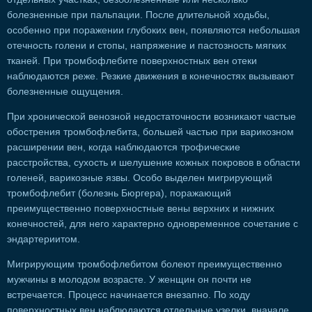
болезненные при пальпации. После длительной ходьбы,
особенно при поражении глубоких вен, появляются небольшая
отечность голени и стопы, напряжение и пастозность мягких
тканей. При тромбофлебите поверхностных вен отеки
наблюдаются реже. Резкие движения в конечностях вызывают
болезненные ощущения.
При хронической венозной недостаточности возникают частые
обострения тромбофлебита, большей частью при варикозном
расширении вен, когда наблюдаются трофические
расстройства, сухость и шелушение кожных покровов в области
голеней, варикозные язвы. Особо выделен мигрирующий
тромбофлебит (болезнь Бюргера), поражающий
преимущественно поверхностные вены верхних и нижних
конечностей, для него характерно одновременное сочетание с
эндартериитом.
Мигрирующим тромбофлебитом болеют преимущественно
мужчины в молодом возрасте. У женщин он почти не
встречается. Процесс начинается внезапно. По ходу
поверхностных вен наблюдаются отдельные узелки, вначале