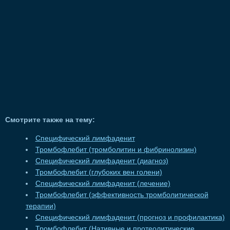
Смотрите также на тему:
Специфический лимфаденит
Тромбофлебит (тромболитин и фибринолизин)
Специфический лимфаденит (диагноз)
Тромбофлебит (глубоких вен голени)
Специфический лимфаденит (лечение)
Тромбофлебит (эффективность тромболитической
терапии)
Специфический лимфаденит (прогноз и профилактика)
Тромбофлебит (Нативные и протеолитические