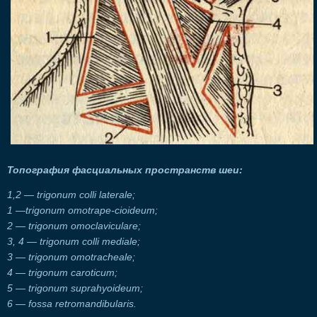
Топография фасциальных пространств шеи:
1,2 — trigonum colli laterale;
1 —trigonum omotrape-cioideum;
2 — trigonum omoclaviculare;
3, 4 — trigonum colli mediale;
3 — trigonum omotracheale;
4 — trigonum caroticum;
5 — trigonum suprahyoideum;
6 — fossa retromandibularis.