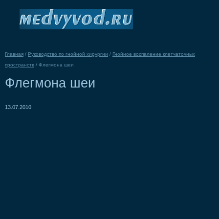
Главная
/
Руководство по гнойной хирургии
/
Гнойное воспаление клетчаточных
пространств
/
Флегмона шеи
Флегмона шеи
13.07.2010