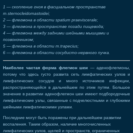
1 — скопление гноя в фасциальном пространстве
m.sternocleidomastoidei;
2 — флегмона в области spatium praeviscerale;
3 — флегмона в пространстве позади пищевода;
4 — флегмона между задними шейными мышцами и
позвоночником;
5 — флегмона в области m.trapecius;
6 — флегмона в области сосудисто-нервного пучка.
Наиболее частая форма флегмон шеи
— аденофлегмоны,
потому что здесь густо развита сеть лимфатических узлов и
лимфатических сосудов и много источников инфекции,
распространяющейся в дальнейшем по этим путям. Большое
значение в развитии аденофлегмон шеи имеют подбородочные
лимфатические узлы, связанные с подчелюстными и глубокими
шейными лимфатическими узлами.
Последние могут быть поражены при дальнейшем развитии
воспаления. Таким образом, наличие многочисленных
лимфатических узлов, щелей и пространств, ограниченных