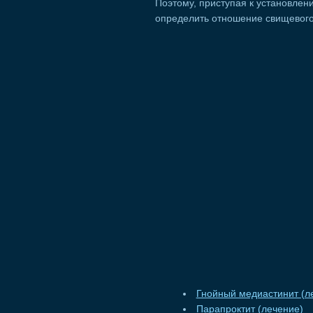
Поэтому, приступая к установлен
определить отношение свищевого
Гнойный медиастинит (л
Парапроктит (лечение)