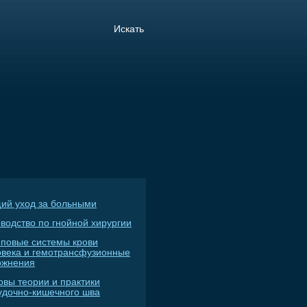
ий уход за больными
водство по гнойной хирургии
пповые системы крови
овека и гемотрансфузионные
ожнения
овы теории и практики
удочно-кишечного шва