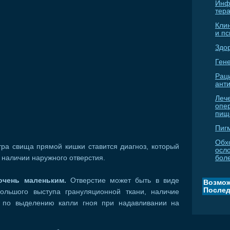
Инф
тер
Кли
и п
Здо
Гене
Рац
ант
Леч
опе
пищ
Пиг
Обх
ра свища прямой кишки ставится диагноз, который
осл
 наличии наружного отверстия.
бол
очень маленьким.
Отверстие может быть в виде
Возмож
Послед
ольшого выступа грануляционной ткани, наличие
 по выделению капли гноя при надавливании на