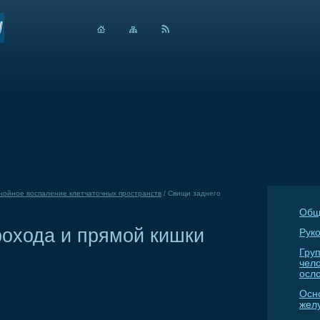
нойное воспаление клетчаточных пространств
/
Свищи заднего
Общ
рохода и прямой кишки
Руко
Гру
чел
осл
Осн
жел