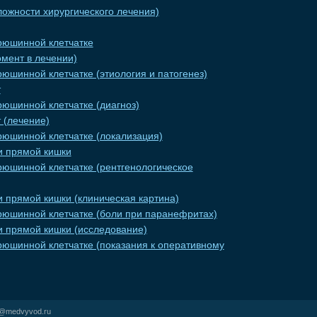
ожности хирургического лечения)
рюшинной клетчатке
мент в лечении)
юшинной клетчатке (этиология и патогенез)
т
рюшинной клетчатке (диагноз)
 (лечение)
рюшинной клетчатке (локализация)
и прямой кишки
рюшинной клетчатке (рентгенологическое
 прямой кишки (клиническая картина)
рюшинной клетчатке (боли при паранефритах)
и прямой кишки (исследование)
рюшинной клетчатке (показания к оперативному
r@medvyvod.ru