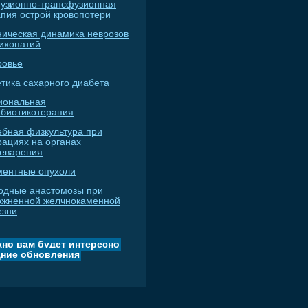
узионно-трансфузионная
апия острой кровопотери
ническая динамика неврозов
сихопатий
ровье
тика сахарного диабета
иональная
ибиотикотерапия
ебная физкультура при
рациях на органах
еварения
ментные опухоли
одные анастомозы при
ожненной желчнокаменной
езни
но вам будет интересно
ние обновления