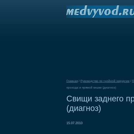
Главная
/
Руководство по гнойной хирургии
/
Г
прохода и прямой кишки (диагноз)
Свищи заднего п
(диагноз)
15.07.2010